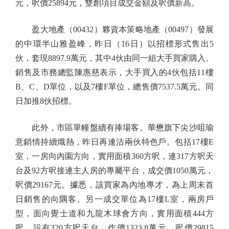
元，呎價25894元，雙創項目成交金額及呎價新高。
盈大地產（00432）夥資本策略地產（00497）發展
的中環半山雅盈峰，昨日（16日）以招標形式售出5
伙，套現8897.9萬元，其中4伙由同一組大手買家購入。
銷售及市務總監陳惠慈表示，大手買入的4伙包括11樓
B、C、D單位，以及7樓F單位，總售價7537.5萬元。同
日加推8伙招標。
此外，市區單幢盤續有捧場客。華懋旗下尖沙咀瑜
意銷情持續熾熱，昨日再連沽兩伙特色戶。包括17樓E
室，一房向內園方向，實用面積360方呎，連317方呎天
台及92方呎接連主人房的專屬平台，成交價1050萬元，
呎價29167元。據悉，該買家為內地專才，為上周末首
日銷售的向隅客。另一成交單位為17樓L室，兩房戶
型，面向覺士道和九龍木球會方向，實用面積444方
呎，設有320方呎天台，作價1323.8萬元，呎價29815