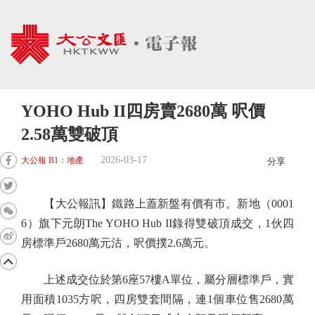
YOHO Hub II四房賣2680萬 呎價
2.58萬雙破頂
2026-03-17
大公報 B1：地產
分享
【大公報訊】鐵路上蓋新盤有價有市。新地（0001
6）旗下元朗The YOHO Hub II錄得雙破頂成交，1伙四
房標準戶2680萬元沽，呎價撲2.6萬元。
上述成交位於第6座57樓A單位，屬分層標準戶，實
用面積1035方呎，四房雙套間隔，連1個車位售2680萬