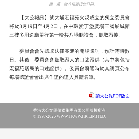
圖：第一輪八場聽證會日期。
【大公報訊】就大埔宏福苑火災成立的獨立委員會
將於3月19日至4月2日，在中環愛丁堡廣場三號展城館
三樓多用途廳舉行第一輪共八場聽證會，聽取證據。
委員會會先聽取法律團隊的開場陳詞，預計需時數
日。其後，委員會會聽取證人的口述證供（其中將包括
宏福苑居民的口述證供）。委員會將適時於其網頁公布
每場聽證會會出席作證的證人具體名單。
讀大公報PDF版面
香港大公文匯傳媒集團有限公司版權所有
© 1997-2026 WWW.TKWW.HK LIMITED.