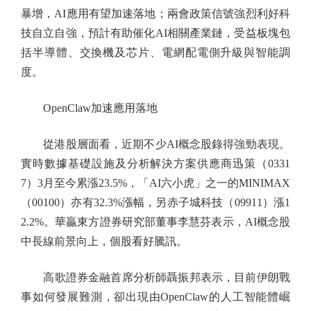
暴增，AI應用有望加速落地；兩會政策信號強烈利好科
技自立自強，預計有助催化AI相關產業鏈，受益板塊包
括半導體、交換機及芯片、電網配電側升級與智能調
度。
OpenClaw加速應用落地
從港股層面看，近期不少AI概念股錄得強勁表現。
實時數據基礎設施及分析解決方案供應商迅策（0331
7）3月至今累漲23.5%，「AI六小虎」之一的MINIMAX
（00100）亦有32.3%漲幅，另赤子城科技（09911）漲1
2.2%。華贏東方證券研究部董事李慧芬表示，AI概念股
中長線前景向上，個股看好騰訊。
高歌證券金融首席分析師聶振邦表示，目前伊朗戰
事如何發展難測，卻出現由OpenClaw的人工智能體崛