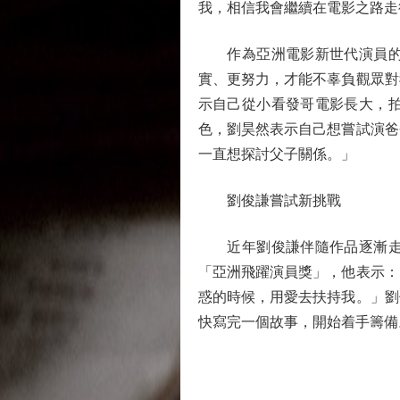
我，相信我會繼續在電影之路走
作為亞洲電影新世代演員的代
實、更努力，才能不辜負觀眾對
示自己從小看發哥電影長大，
色，劉昊然表示自己想嘗試演爸
一直想探討父子關係。」
劉俊謙嘗試新挑戰
近年劉俊謙伴隨作品逐漸走進
「亞洲飛躍演員獎」，他表示：
惑的時候，用愛去扶持我。」劉
快寫完一個故事，開始着手籌備