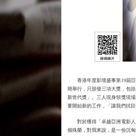
香港年度影壇盛事第19屆亞
簡舉行，只頒發三項大獎，包括
新世代獎」。三人現身領獎現場
要開始新的工作，「讓我們拭目
對於獲得「卓越亞洲電影人大
個殊榮，對我來說，是一份沉甸