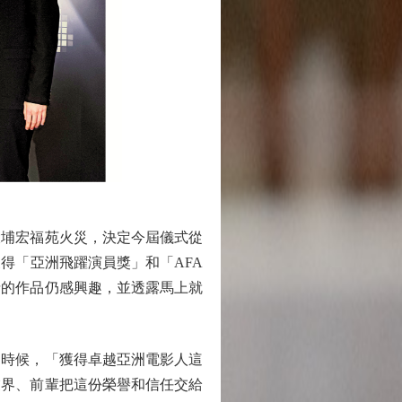
埔宏福苑火災，決定今屆儀式從
得「亞洲飛躍演員獎」和「AFA
情的作品仍感興趣，並透露馬上就
時候，「獲得卓越亞洲電影人這
業界、前輩把這份榮譽和信任交給