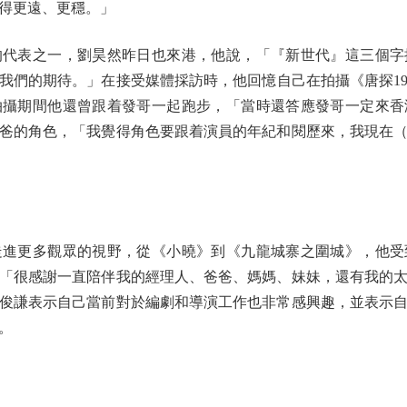
得更遠、更穩。」
表之一，劉昊然昨日也來港，他說，「『新世代』這三個字
我們的期待。」在接受媒體採訪時，他回憶自己在拍攝《唐探19
拍攝期間他還曾跟着發哥一起跑步，「當時還答應發哥一定來香
爸的角色，「我覺得角色要跟着演員的年紀和閱歷來，我現在
更多觀眾的視野，從《小曉》到《九龍城寨之圍城》，他受
「很感謝一直陪伴我的經理人、爸爸、媽媽、妹妹，還有我的
俊謙表示自己當前對於編劇和導演工作也非常感興趣，並表示
。