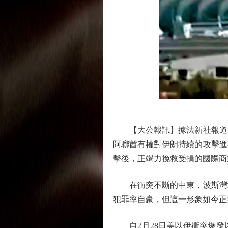
【大公報訊】據法新社報道：
阿聯酋有權對伊朗持續的攻擊進
擊後，正竭力挽救受損的國際商
在衝突不斷的中東，波斯灣地
犯罪率自豪，但這一形象如今正
自2月28日美以伊衝突爆發以