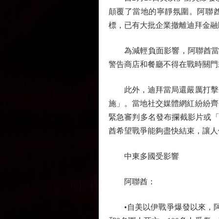
顛覆了當地的寧靜氛圍。阿聯
標，已有大批企業撤離迪拜金融
為減輕負面影響，阿聯酋當局加
警告商店和餐廳不得在戰時關門
此外，迪拜當局還嚴厲打擊分
施」。當地社交媒體網紅紛紛齊
緊急審判多名發布攔截影片或「
酋希望戰爭能夠盡快結束，讓人
中東多國受影響
阿聯酋：
•自美以伊戰爭爆發以來，阿聯