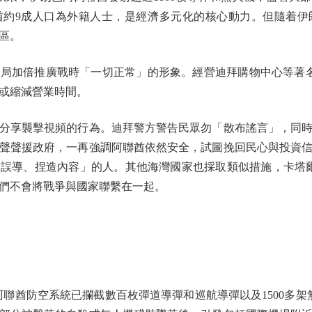
酋約9成人口為外籍人士，是經濟多元化的核心動力。但隨着伊
區。
倍推廣戰時「一切正常」的形象。經營迪拜購物中心等著名商
或縮減營業時間。
享襲擊視頻的行為。迪拜警方警告民眾勿「散布謠言」，同時
聲聲援政府，一再強調阿聯酋依然安全，試圖挽回民心與投資
誤導、捏造內容」的人。其他海灣國家也採取類似措施，卡塔爾
們不會將戰爭與國家聯繫在一起。
酋防空系統已攔截數百枚彈道導彈和巡航導彈以及1500多架