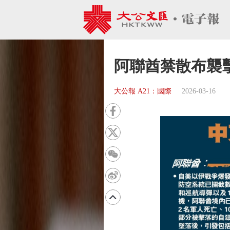
阿聯酋禁散布襲
大公報 A21：國際
2026-03-16