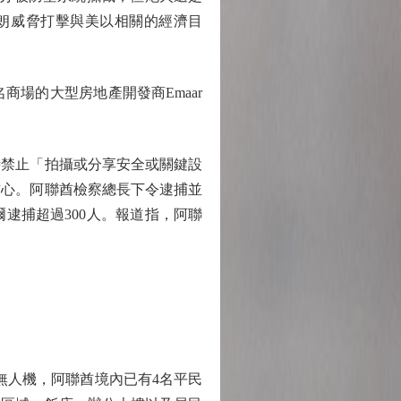
朗威脅打擊與美以相關的經濟目
場的大型房地產開發商Emaar
禁止「拍攝或分享安全或關鍵設
信心。阿聯酋檢察總長下令逮捕並
逮捕超過300人。報道指，阿聯
無人機，阿聯酋境內已有4名平民