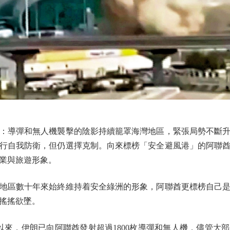
導彈和無人機襲擊的陰影持續籠罩海灣地區，緊張局勢不斷升
行自我防衛，但仍選擇克制。向來標榜「安全避風港」的阿聯
業與旅遊形象。
區數十年來始終維持着安全綠洲的形象，阿聯酋更標榜自己是
搖搖欲墜。
來，伊朗已向阿聯酋發射超過1800枚導彈和無人機，儘管大