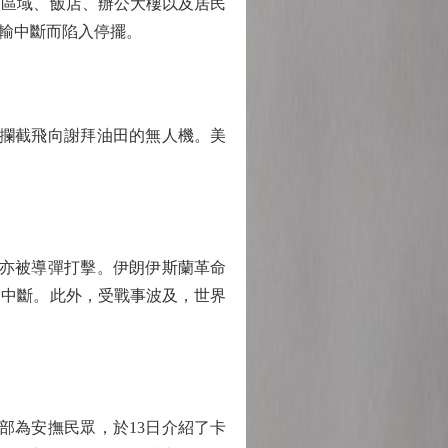
近區域、飯店、辦公大樓以及居民
勤運輸中斷而陷入停擺。
攔截飛向謝拜油田的無人機。美
亦被導彈打擊。伊朗伊斯蘭革命
力中斷。此外，受戰事波及，世界
為安撫民眾，於13日介紹了卡