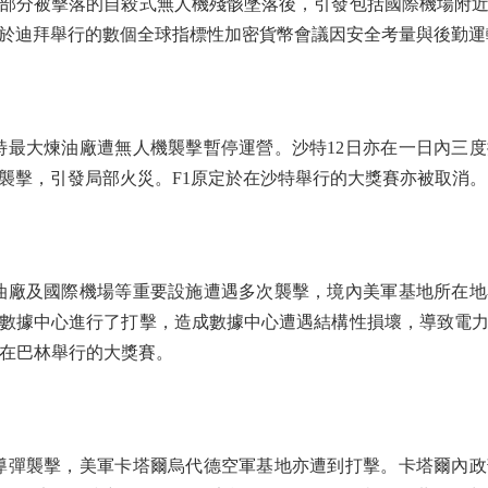
傷。部分被擊落的自殺式無人機殘骸墜落後，引發包括國際機場附
定於迪拜舉行的數個全球指標性加密貨幣會議因安全考量與後
最大煉油廠遭無人機襲擊暫停運營。沙特12日亦在一日內三度
襲擊，引發局部火災。F1原定於在沙特舉行的大獎賽亦被取消。
廠及國際機場等重要設施遭遇多次襲擊，境內美軍基地所在地
數據中心進行了打擊，造成數據中心遭遇結構性損壞，導致電
定在巴林舉行的大獎賽。
彈襲擊，美軍卡塔爾烏代德空軍基地亦遭到打擊。卡塔爾內政部