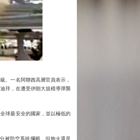
級。一名阿聯酋高層官員表示，
酋迪拜，在遭受伊朗大規模導彈襲
全球最安全的國家，並以極低的
部分被防空系統攔截，但炮火還是