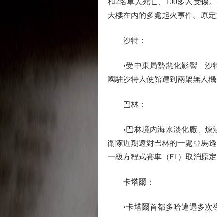
和2名軍人死亡、100多人受
大樓在內的多處起火事件。原
沙特：
•受中東局勢惡化影響，沙特
國駐沙特大使館遭到兩架無人機
巴林：
•巴林境內海水淡化廠、煉油
衛隊近期還對巴林的一處亞馬遜
一級方程式賽車（F1）取消原
卡塔爾：
•卡塔爾首都多哈遭遇多次導