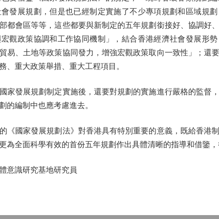
社會發展規劃，但是也已經制定實施了不少專項規劃和區域規劃
部都會區等等，這些都要與新制定的五年規劃銜接好、協調好
與宏觀政策協調和工作協同機制」，結合香港經濟社會發展形勢
貿易、土地等政策協同發力，增強宏觀政策取向一致性」；還
務、重大政策舉措、重大工程項目。
家發展規劃制定實施後，還要對規劃的實施進行嚴格的監督，
劃的編制中也應考慮進去。
《國家發展規劃法》對香港具有特別重要的意義，既給香港制
更為全面科學有效的首份五年規劃作出具體清晰的指導和借鑒，
體意識研究基地研究員