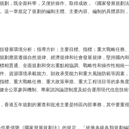
劃，既全面科學，又便於操作、取得成效，《國家發展規劃法
。這一章規定了規劃的編制主體、主要內容、編制的具體原則
發展環境分析；指導方針；主要目標、指標；重大戰略任務、
規劃應當遵循自然規律、經濟規律和社會發展規律，堅持國內
標相貫通、全面規劃和突出重點相協調、戰略性和操作性相統
件、資源環境承載能力、財政承受能力和重大風險防範等因素
指標、重大戰略任務、重大政策舉措、重大工程項目等的多角
健全公眾參與機制、專家諮詢論證制度及綜合運用現代信息技術
香港五年規劃的審查和批准主要是特區內部事務，其中要重視
要借鑒《國家發展規劃法》的規定，「統籌各級各類規劃編