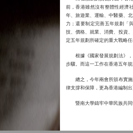
前，香港雖然沒有整體性經濟
年、旅遊業、運輸、中醫藥、北
力；還要制定完善五年規劃「
技、價格、就業、消費、投資、
定五年規劃所確定的重大戰略任
根據《國家發展規劃法》，國
步驟。而這一工作在香港五年規
總之，今年兩會所頒布實施的
律支撐和保障，更為香港編制出
暨南大學鑄牢中華民族共同