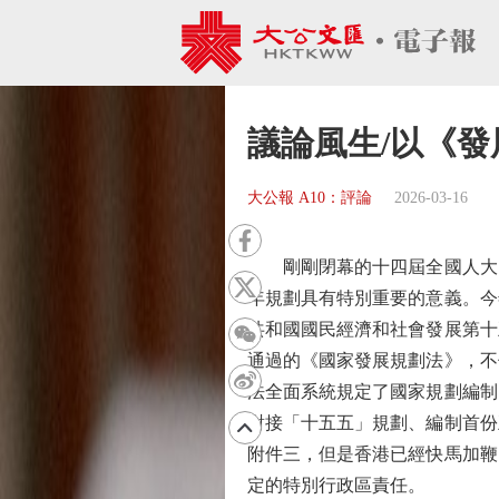
議論風生/以《發
大公報 A10：評論
2026-03-16
剛剛閉幕的十四屆全國人大四
年規劃具有特別重要的意義。今
共和國國民經濟和社會發展第十
通過的《國家發展規劃法》，不
法全面系統規定了國家規劃編制
對接「十五五」規劃、編制首份
附件三，但是香港已經快馬加鞭
定的特別行政區責任。