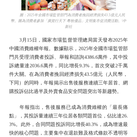
圖：2025年全國市場監管部門為消費者挽回經濟損失43.5億元人民
幣。圖為消費者參加「廣貨行天下·粵牧優品」文明集市促消費活動。\中
新社
3月15日，國家市場監督管理總局當天發布2025年
中國消費維權年報。數據顯示，2025年全國市場監管部
門共受理消費者投訴、舉報和諮詢4386.6萬件，其中投
訴總量達2036.6萬件，同比增長9.3%，首次突破2千萬
件大關。在為消費者挽回經濟損失43.5億元（人民幣，
下同）的同時，年報揭示出售後服務連續三年居首、網
購投訴佔比過半及外賣食品安全問題突出等新趨勢。
年報指出，售後服務已成為消費維權的「最長痛
點」，其投訴量連續三年位居各類問題首位，佔比達26.
3%。此外，合同問題投訴同比增長40.3%，成為增速最
快的核心問題，主要集中在退款難及格式條款不透明等