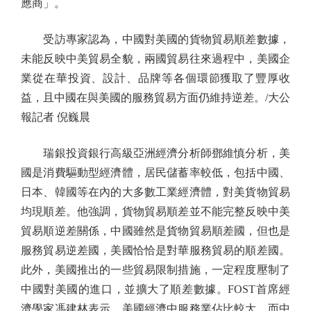
應商」。
受訪專家認為，中國對美國的貨物貿易順差數據，
未能反映中美貿易全貌，兩國貿易往來過程中，美國企
業從在華投資、設計、品牌等各個環節獲取了豐厚收
益，且中國在與美國的服務貿易方面仍維持逆差。/大公
報記者 倪巍晨
瑞銀投資銀行高級亞洲經濟分析師鄧維慎分析，美
國是消費驅動型經濟體，居民儲蓄率較低，包括中國、
日本、韓國等在內的大多數工業經濟體，對美貨物貿易
均現順差。他強調，貨物貿易順差並不能完整反映中美
貿易順逆差關係，中國雖然是貨物貿易順差國，但也是
服務貿易逆差國，美國恰恰是對華服務貿易的順差國。
此外，美國推出的一些貿易限制措施，一定程度壓制了
中國對美國的進口，並擴大了順差數據。FOST首席經
濟學家馮建林表示，美國經濟中服務業佔比較大，而中