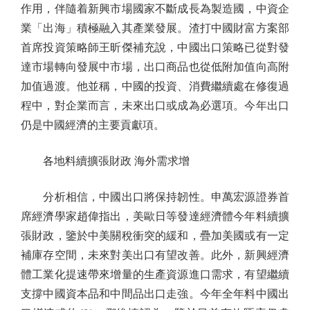
作用，伴隨着新興市場國家不斷成長為製造國，中資企
業「出海」積極融入其產業發展。渣打中國財富方案部
首席投資策略師王昕傑補充說，中國出口策略已從對發
達市場轉向發展中市場，出口商品也從低附加值向高附
加值過渡。他並稱，中國的投資、消費繼續處在修復過
程中，對企業而言，未來出口或成為必選項。今年出口
仍是中國經濟的主要貢獻項。
各地料續擴張財政 海外需求增
分析相信，中國出口將保持韌性。申萬宏源證券首
席經濟學家趙偉指出，美歐日等發達經濟體今年料續擴
張財政，鑒於中美關稅衝突的緩和，疊加美國或有一定
補庫存空間，未來對美出口有望改善。此外，新興經濟
體工業化提速帶來增量的生產資源進口需求，有望繼續
支撐中國資本品和中間品出口走強。今年全年料中國出