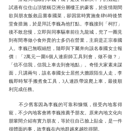
試過有位住山頂號稱亞洲分層樓王的豪客，於疫情期間
欲與朋友飯敘品嘗泰國菜，卻因當時實施食肆6時後禁
堂食措施，於是拜託李巍為他打點。李巍接到「柯打」
後不敢怠慢，立即與同事驅車前往九龍城，兜了一圈見
到有間專做小食外賣的士多仍在營業，主廚是正宗泰國
人。李巍已無暇細想，隨即與下屬奔向該名泰國女士報
價：「2萬元一圍6個人連廚師工具到會，做不做？」
「信不信我，信我上車去到會地點」。奇怪大家素未謀
面，只講兩句，該名泰國女士居然大膽跟陌生人走，李
巍即時幫手搬煮食工具，3人連跌帶滾爬上車，最後順
利完成任務。
不少舊客因為李巍的可靠和慷慨，很受內地客得
寵，不少內地客會將李巍推薦予朋友。原來內地文化向
朋輩間介紹有實力朋友，等於往自己臉上貼金，是一件
很體面的事，故李巍在內地群越來越吃得開。