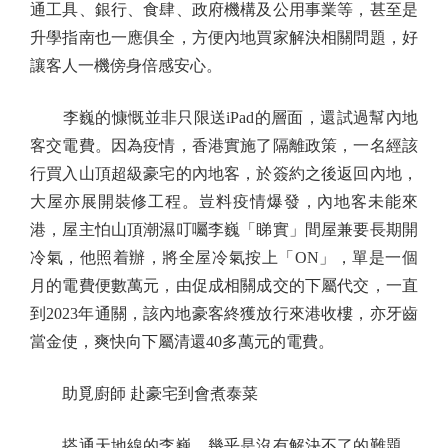
通工具、銀行、食肆、政府機構及公用事業等，甚至是
升學指南也一應俱全，方便內地買家解決相關問題，好
讓客人一機傍身倍感安心。
李巍的慷慨並非只限送iPad的層面，還試過幫內地
客交電費。因為疫情，香港實施了隔離政策，一名經該
行買入山頂超級豪宅的內地客，於簽約之後返回內地，
大屋亦展開裝修工程。豈料疫情爆發，內地客未能來
港，屋主怕山頂潮濕叮囑李巍「睇實」間屋兼要長期開
冷氣，他照着辦，將全屋冷氣按上「ON」，單是一個
月的電費便數萬元，由促成相關成交的下屬代交，一直
到2023年通關，該內地豪客終獲放行來港收樓，亦牙齒
當金使，爽快向下屬清還40多萬元的電費。
助覓廚師 赴豪宅到會煮泰菜
搭通天地線的李巍，幾乎是沒有解決不了的難題。