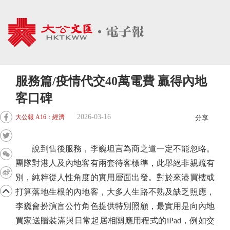
服務篇/疫情代交40萬電費 贏得內地
客口碑
2026-03-16
大公報 A16：經濟
分享
說到售後服務，李巍坦言為商之道一定不能忽略。
團隊對港人及內地客有兩套待客標準，此舉絕非親疏有
別，純粹從人性角度的實用層面出發。對於來港買樓或
打算落地生根的內地客，大多人生路不熟及缺乏照應，
李巍會扮演盲公竹角色提供特別照顧，最實用是向內地
買家送贈裝滿與日常起居相關應用程式的iPad，例如交