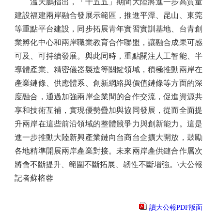
溫天鵬指出，「十五五」期間大陸將進一步高質量
建設福建兩岸融合發展示範區，推進平潭、昆山、東莞
等重點平台建設，同步拓展青年實習實訓基地、台青創
業孵化中心和兩岸職業教育合作聯盟，讓融合成果可感
可及、可持續發展。與此同時，重點關注人工智能、半
導體產業、精密儀器製造等關鍵領域，積極推動兩岸在
產業鏈條、供應體系、創新網絡與價值鏈條等方面的深
度融合，通過加強兩岸企業間的合作交流，促進資源共
享和技術互補，實現優勢疊加與協同發展，從而全面提
升兩岸在這些前沿領域的整體競爭力與創新能力。這是
進一步推動大陸新興產業鏈向台商台企擴大開放，鼓勵
各地精準開展兩岸產業對接。未來兩岸產供鏈合作層次
將會不斷提升、範圍不斷拓展、韌性不斷增強。\大公報
記者蘇榕蓉
讀大公報PDF版面