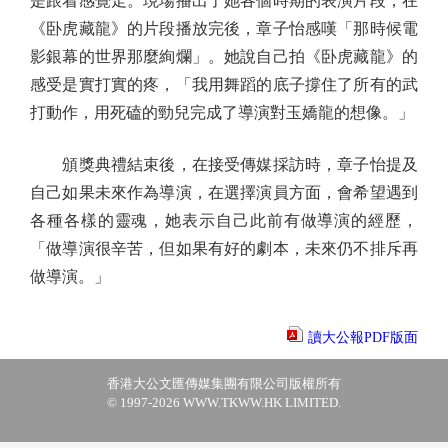
是跟着感覺走。現場播出了她各個時期的表演片段，在
《卧虎藏龍》的片段播放完後，章子怡感嘆「那時候電
影銀幕的世界那麼絢爛」。她說自己拍《卧虎藏龍》的
感受是實打實的疼，「我用舞蹈的底子撐住了所有的武
打動作，用死磕的勁兒完成了導演對玉嬌龍的想像。」
頒獎典禮結束後，在接受傳媒採訪時，章子怡提及
自己如果未來作為導演，在選擇演員方面，會希望遇到
各種各樣的靈魂，她表示自己此前有做導演的經歷，
「做導演很辛苦，但如果有好的劇本，未來仍不排斥再
做導演。」
讀大公報PDF版面
香港大公文匯傳媒集團有限公司版權所有
© 1997-2026 WWW.TKWW.HK LIMITED.