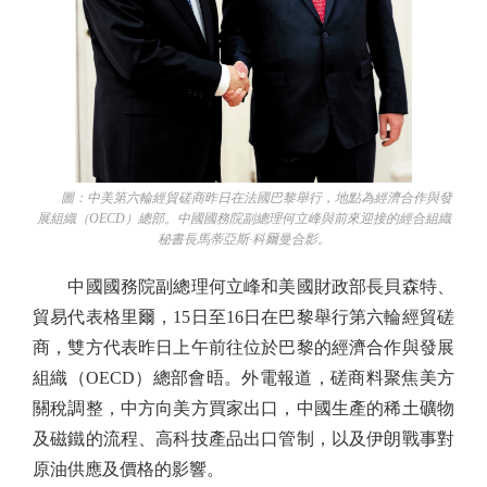
圖：中美第六輪經貿磋商昨日在法國巴黎舉行，地點為經濟合作與發
展組織（OECD）總部。中國國務院副總理何立峰與前來迎接的經合組織
秘書長馬蒂亞斯·科爾曼合影。
中國國務院副總理何立峰和美國財政部長貝森特、
貿易代表格里爾，15日至16日在巴黎舉行第六輪經貿磋
商，雙方代表昨日上午前往位於巴黎的經濟合作與發展
組織（OECD）總部會晤。外電報道，磋商料聚焦美方
關稅調整，中方向美方買家出口，中國生產的稀土礦物
及磁鐵的流程、高科技產品出口管制，以及伊朗戰事對
原油供應及價格的影響。