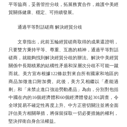
平等協商，妥善管控分歧，拓展務實合作，維護中美經
貿關係健康、穩定、可持續發展。
通過平等對話磋商 解決經貿分歧
文章指出，此前五輪經貿磋商取得的成果還證明，
只要雙方秉持平等、尊重、互惠的精神，通過平等對話
磋商，就能夠找到解決經貿分歧的辦法。解決中美經貿
關係中長期積累的結構性矛盾和深層次分歧不可能一蹴
而就。美方宣布根據122條款對來自所有國家和地區的
商品加徵進口附加費。此後，美方又相繼以「產能過
剩」和「未禁止進口強迫勞動產品」為由，分別對包括
中國在內的16個經濟體和60個經濟體發起301調查，令
全球貿易不確定性再度上升。中方正密切關注並將全面
評估美方相關舉措，將保留採取一切必要措施的權利，
堅決捍衛自身合法權益。