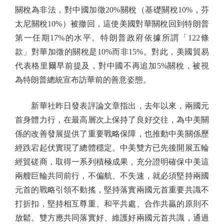
關稅為非法，對中國加徵20%關稅（基礎關稅10%，芬
太尼關稅10%）被撤回，這使美國對華關稅回到特朗普
第一任期17%的水平。特朗普政府依據所謂「122條
款」對華加徵的關稅是10%而非15%。對此，美國貿易
代表格里爾早前提及，對中國不再追加5%關稅，被視
為特朗普總統宣布訪華前的善意姿態。
新華社昨日發表評論文章指出，去年以來，兩國元
首身體力行，在最高層次上保持了良好交往，為中美關
係的改善發展提供了重要戰略保障，也推動中美關係歷
經跌宕起伏實現了總體穩定。中美雙方已先後開展五輪
經貿磋商，取得一系列積極成果，充分證明確保中美這
兩艘巨輪共同前行，不偏航、不失速，就必須堅持兩國
元首的戰略引領不動搖，堅持落實兩國元首重要共識不
打折扣，堅持相互尊重、和平共處、合作共贏的原則不
放鬆。雙方應共同落實好、維護好兩國元首共識，通過