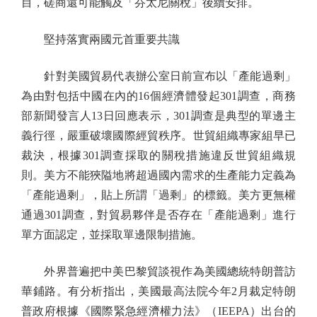
目，磋商還可能觸及「芬太尼關稅」後續安排。
堅持落實兩國元首重要共識
針對美國貿易代表辦公室日前宣布以「產能過剩」
為由對包括中國在內的16個經濟體發起301調查，商務
部新聞發言人13日回應表示，301調查是典型的單邊主
義行徑，嚴重破壞國際經貿秩序。世貿組織專家組早已
裁決，根據301調查採取的關稅措施違反世貿組織規
則。美方不能狹隘地將超過國內需求的生產能力定義為
「產能過剩」，貼上所謂「過剩」的標籤。美方更無權
通過301調查，對貿易夥伴是否存在「產能過剩」進行
單方面認定，並採取單邊限制措施。
外界普遍把中美巴黎貿談視作為美國總統特朗普訪
華鋪路。有分析指出，美國最高法院今年2月裁定特朗
普政府根據《國際緊急經濟權力法》（IEEPA）出台的