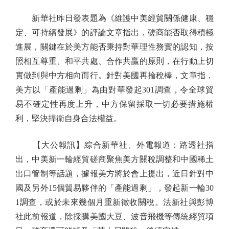
新華社昨日發表題為《維護中美經貿關係健康、穩
定、可持續發展》的評論文章指出，磋商能否取得積極
進展，關鍵在於美方能否秉持對華理性務實的認知，按
照相互尊重、和平共處、合作共贏的原則，在行動上切
實做到與中方相向而行。針對美國再掄稅棒，文章指，
美方以「產能過剩」為由對華發起301調查，令全球貿
易不確定性再度上升，中方保留採取一切必要措施權
利，堅決捍衛自身合法權益。
【大公報訊】綜合新華社、外電報道：路透社指
出，中美新一輪經貿磋商聚焦美方關稅調整和中國稀土
出口管制等話題，據報美方將於會上提出，近日針對中
國及另外15個貿易夥伴的「產能過剩」，發起新一輪30
1調查，或於未來幾個月重新徵收關稅。法新社與彭博
社此前報道，除採購美國大豆、波音飛機等傳統經貿項