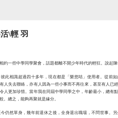
活\輕 羽
約一些中學同學聚會，話題都離不開少年時代的輕狂。說起陳
此相識超過四十多年，現在都是「樂悠咭」使用者。從前如
有人失去聯絡，亦有人因為一些小事而不再往來，甚至有人已
令人更加珍惜。當年我在同屆中學同學之中，年齡最小，總有
較。總之，能夠再聚就是緣分。
仍然單身，幾年前退休之後，全身退出職場，不問世事。另