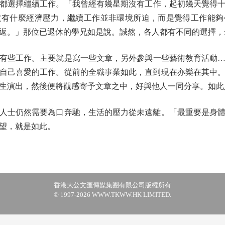
都選擇繼續工作。「我曾經有幾星期沒有工作，起初幾天覺得
沒有什麼經濟壓力，繼續工作並非環境所迫，而是覺得工作能夠
返。」那位已退休的學兄如是說。誠然，各人都有不同的選擇，
些工作。主要就是寫一些文章，另外參與一些藝術教育活動…
自己喜愛的工作。從前的全職事業如此，直到現在亦樂在其中
生演出，然後便將觀感寄予文章之中，好與他人一同分享。如此
士仍然需要為口奔馳，生活的壓力從未遠離。「最重要是身體
望，就是如此。
香港大公文匯傳媒集團有限公司版權所有
© 1997-2026 WWW.TKWW.HK LIMITED.