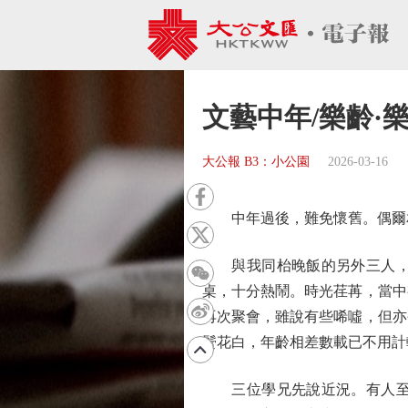
文藝中年/樂齡·樂
大公報 B3：小公園
2026-03-16
中年過後，難免懷舊。偶爾相
與我同枱晚飯的另外三人，彼
桌，十分熱鬧。時光荏苒，當中
再次聚會，雖說有些唏噓，但亦
鬢花白，年齡相差數載已不用計
三位學兄先說近況。有人至今