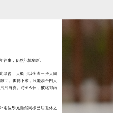
年往事，仍然記憶猶新。
此聚會，大概可以坐滿一張大圓
經離世。輾轉下來，只能湊合四人
點沾沾自喜。時至今日，彼此都兩
外兩位學兄雖然同樣已屆退休之