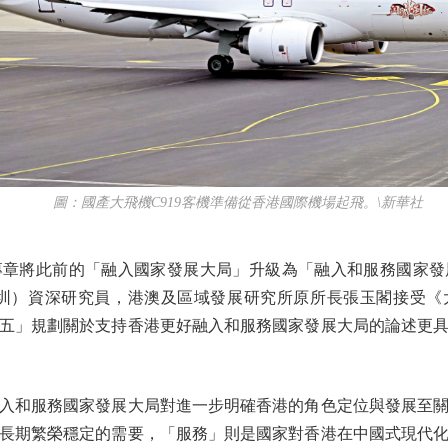
圖：國產大飛機C919客機準備從香港國際機場起飛。\新華社
將此前的「融入國家發展大局」升級為「融入和服務國家發
深圳）資深研究員，港澳及區域發展研究所原所長張玉閣接受《
五」規劃關於支持香港更好融入和服務國家發展大局的論述更
和服務國家發展大局對進一步明確香港的角色定位與發展至關
長期繁榮穩定的需要，「服務」則是國家對香港在中國式現代