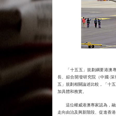
「十五五」規劃綱要港澳專章
長、綜合開發研究院（中國·
五」規劃相關論述比較，「十五
加具體和務實。
這位權威港澳專家認為，融入
走向由治及興新階段、促進香港