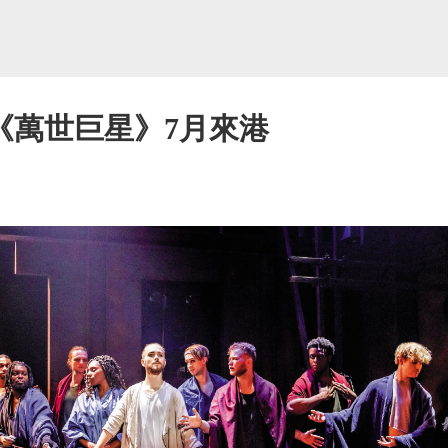
《萬世巨星》7月來港