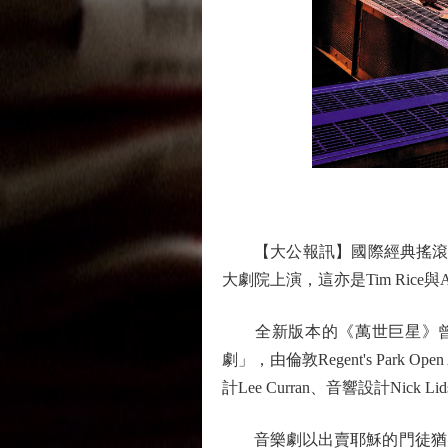
【大公報訊】國際經典搖滾音樂劇《萬
大劇院上演，這亦是Tim Rice與
全新版本的《萬世巨星》曾榮獲2017年
劇」，由倫敦Regent's Park Ope
計Lee Curran、音響設計Nick L
音樂劇以出賣耶穌的門徒猶大