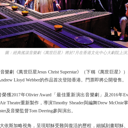
圖：經典搖滾音樂劇《萬世巨星》將於7月在香港文化中心大劇院上演
世巨星Jesus Christ Superstar》（下稱《萬世巨
Andrew Lloyd Webber的作品首次登陸香港。門票即將公開發售。
Olivier Award「最佳重新演出音樂劇」及2016年Evening
n Air Theatre重新製作，導演Timothy Sheader與編舞Drew Mc
idster及音樂監督Tom Deering參與演出。
依斯加略視角，呈現耶穌受難與復活的歷程，細膩刻畫耶穌、