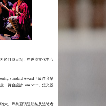
。
星》）將於7月8日起，在香港文化中心
 Standard Award「最佳音樂
Onie掌舵，舞台設計Tom Scutt、燈光設
猶大、瑪利亞瑪達肋納及追隨者