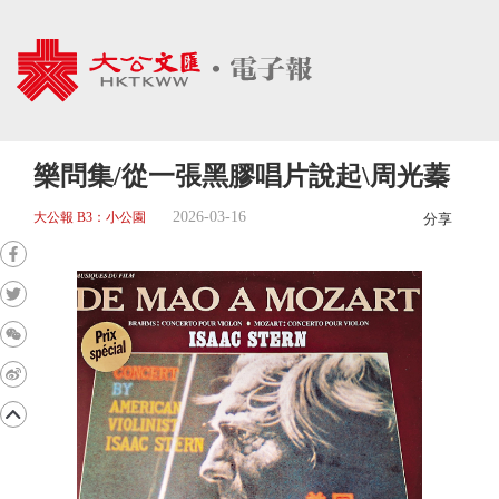
樂問集/從一張黑膠唱片說起\周光蓁
2026-03-16
大公報 B3：小公園
分享