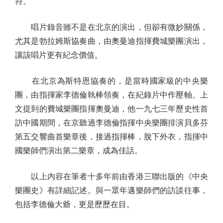
符。
唱片錄音雖不是在北京的演出，但卻有微妙關係，
尤其是勃拉姆斯協奏曲，由奧曼迪指揮費城樂團演出，
讓該唱片更有紀念價值。
在北京為斯特恩協奏的，是當時國家級的中央樂
團，由指揮家李德倫執棒領奏，在紀錄片中作壓軸。上
文提到的費城樂團指揮奧曼迪，他一九七三年歷史性首
訪中國期間，在京聽過李德倫指揮中央樂團排演貝多芬
第五交響曲首樂章後，接過指揮棒，脫下外衣，指揮中
國樂師們演出第二樂章，成為佳話。
以上內容在筆者十多年前由香港三聯出版的《中央
樂團史》有詳細記述。與一眾年邁樂師們的訪談往事，
包括李德倫大爺，更是歷歷在目。