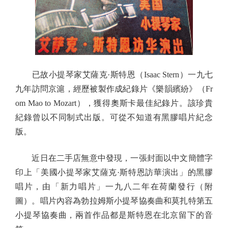
已故小提琴家艾薩克·斯特恩（Isaac Stern）一九七
九年訪問京滬，經歷被製作成紀錄片《樂韻繽紛》（Fr
om Mao to Mozart），獲得奧斯卡最佳紀錄片。該珍貴
紀錄曾以不同制式出版。可從不知道有黑膠唱片紀念
版。
近日在二手店無意中發現，一張封面以中文簡體字
印上「美國小提琴家艾薩克·斯特恩訪華演出」的黑膠
唱片，由「新力唱片」一九八二年在荷蘭發行（附
圖）。唱片內容為勃拉姆斯小提琴協奏曲和莫扎特第五
小提琴協奏曲，兩首作品都是斯特恩在北京留下的音