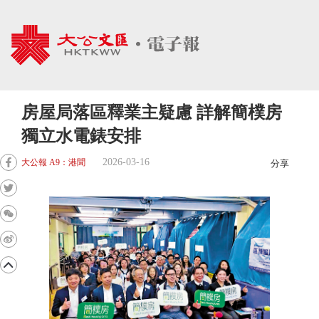
房屋局落區釋業主疑慮 詳解簡樸房
獨立水電錶安排
2026-03-16
大公報 A9：港聞
分享