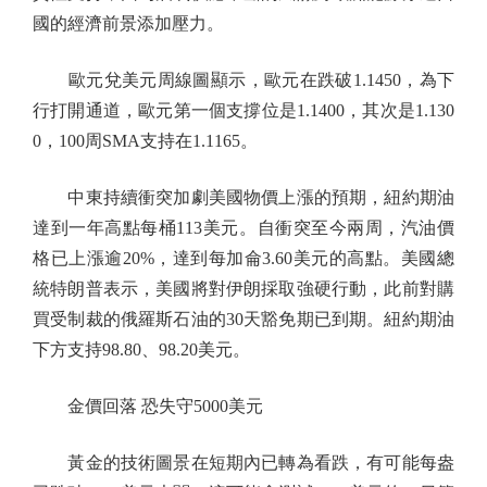
國的經濟前景添加壓力。
歐元兌美元周線圖顯示，歐元在跌破1.1450，為下
行打開通道，歐元第一個支撐位是1.1400，其次是1.130
0，100周SMA支持在1.1165。
中東持續衝突加劇美國物價上漲的預期，紐約期油
達到一年高點每桶113美元。自衝突至今兩周，汽油價
格已上漲逾20%，達到每加侖3.60美元的高點。美國總
統特朗普表示，美國將對伊朗採取強硬行動，此前對購
買受制裁的俄羅斯石油的30天豁免期已到期。紐約期油
下方支持98.80、98.20美元。
金價回落 恐失守5000美元
黃金的技術圖景在短期內已轉為看跌，有可能每盎