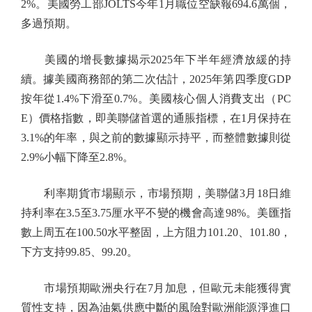
2%。美國勞工部JOLTS今年1月職位空缺報694.6萬個，
多過預期。
美國的增長數據揭示2025年下半年經濟放緩的持
續。據美國商務部的第二次估計，2025年第四季度GDP
按年從1.4%下滑至0.7%。美國核心個人消費支出（PC
E）價格指數，即美聯儲首選的通脹指標，在1月保持在
3.1%的年率，與之前的數據顯示持平，而整體數據則從
2.9%小幅下降至2.8%。
利率期貨市場顯示，市場預期，美聯儲3月18日維
持利率在3.5至3.75厘水平不變的機會高達98%。美匯指
數上周五在100.50水平整固，上方阻力101.20、101.80，
下方支持99.85、99.20。
市場預期歐洲央行在7月加息，但歐元未能獲得實
質性支持，因為油氣供應中斷的風險對歐洲能源淨進口