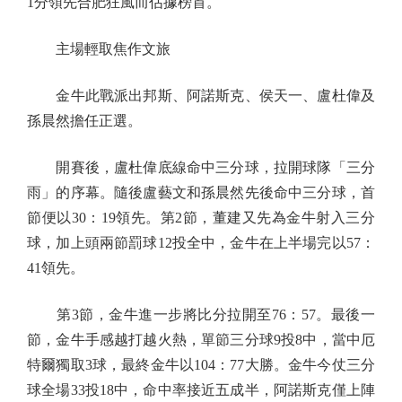
1分領先合肥狂風而佔據榜首。
主場輕取焦作文旅
金牛此戰派出邦斯、阿諾斯克、侯天一、盧杜偉及
孫晨然擔任正選。
開賽後，盧杜偉底線命中三分球，拉開球隊「三分
雨」的序幕。隨後盧藝文和孫晨然先後命中三分球，首
節便以30：19領先。第2節，董建又先為金牛射入三分
球，加上頭兩節罰球12投全中，金牛在上半場完以57：
41領先。
第3節，金牛進一步將比分拉開至76：57。最後一
節，金牛手感越打越火熱，單節三分球9投8中，當中厄
特爾獨取3球，最終金牛以104：77大勝。金牛今仗三分
球全場33投18中，命中率接近五成半，阿諾斯克僅上陣