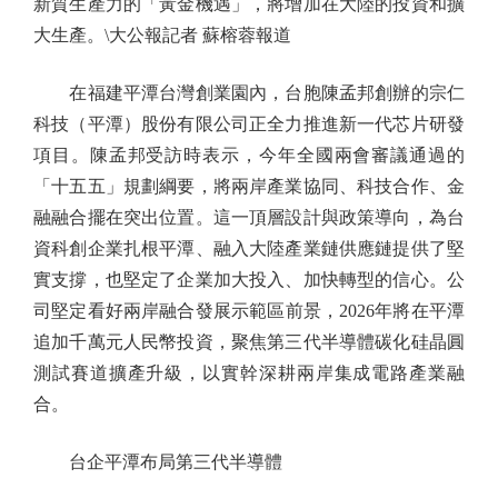
新質生產力的「黃金機遇」，將增加在大陸的投資和擴
大生產。\大公報記者 蘇榕蓉報道
在福建平潭台灣創業園內，台胞陳孟邦創辦的宗仁
科技（平潭）股份有限公司正全力推進新一代芯片研發
項目。陳孟邦受訪時表示，今年全國兩會審議通過的
「十五五」規劃綱要，將兩岸產業協同、科技合作、金
融融合擺在突出位置。這一頂層設計與政策導向，為台
資科創企業扎根平潭、融入大陸產業鏈供應鏈提供了堅
實支撐，也堅定了企業加大投入、加快轉型的信心。公
司堅定看好兩岸融合發展示範區前景，2026年將在平潭
追加千萬元人民幣投資，聚焦第三代半導體碳化硅晶圓
測試賽道擴產升級，以實幹深耕兩岸集成電路產業融
合。
台企平潭布局第三代半導體