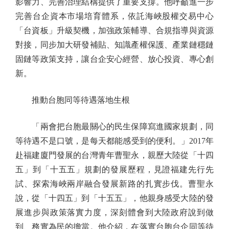
影響力、完善治理結構提供了重要支撐。他呼籲進一步
完善台企資本市場培育體系，依託海峽股權交易中心
「台資板」升級契機，加強政策輔導、合規指導與資源
對接，同步加大研發補貼、知識產權保護、產業鏈穩鏈
固鏈等政策支持，讓台企安心經營、放心投資、專心創
新。
推動台胞同等待遇落地生根
「兩會把台胞最關心的民生保障寫進國家規劃，同
等待遇不是口號，是每天都能感受到的便利。」2017年
赴福建廈門發展的台灣青年曹聖永，親歷大陸從「十四
五」到「十五五」規劃的發展歷程，見證福建先行先
試、探索海峽兩岸融合發展新路的扎實步伐。曹聖永
說，從「十四五」到「十五五」，他親身感受大陸的發
展進步與政策落實力度，深刻體會到大陸政府說到做
到、務實為民的擔當。他介紹，在落實台胞台企同等待