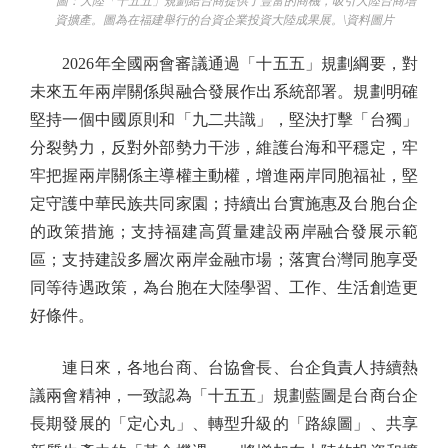
圖：大陸「十五五」規劃給台商提供了豐富的商機，吸引大陸台商增
資擴產。圖為在福建舉行的台資企業投資大陸成果展。\資料圖片
2026年全國兩會審議通過「十五五」規劃綱要，對
未來五年兩岸關係與融合發展作出系統部署。規劃明確
堅持一個中國原則和「九二共識」，堅決打擊「台獨」
分裂勢力，反對外部勢力干涉，維護台海和平穩定，牢
牢把握兩岸關係主導權主動權，增進兩岸同胞福祉，堅
定守護中華民族共同家園；持續出台實施惠及台胞台企
的政策措施；支持福建高質量建設兩岸融合發展示範
區；支持建設多層次兩岸金融市場；落實台灣同胞享受
同等待遇政策，為台胞在大陸學習、工作、生活創造更
好條件。
連日來，各地台商、台協會長、台企負責人持續熱
議兩會精神，一致認為「十五五」規劃藍圖是台商台企
長期發展的「定心丸」、轉型升級的「路線圖」、共享