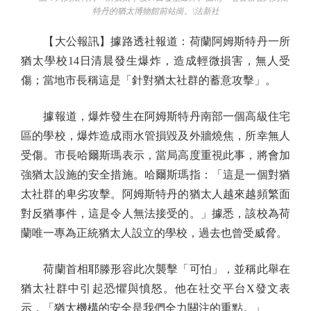
特丹的猶太博物館前站崗。\法新社
【大公報訊】據路透社報道：荷蘭阿姆斯特丹一所
猶太學校14日清晨發生爆炸，造成輕微損害，無人受
傷；當地市長稱這是「針對猶太社群的蓄意攻擊」。
據報道，爆炸發生在阿姆斯特丹南部一個高級住宅
區的學校，爆炸造成雨水管損毀及外牆燒焦，所幸無人
受傷。市長哈爾斯瑪表示，當局高度重視此事，將會加
強猶太設施的安全措施。哈爾斯瑪指：「這是一個對猶
太社群的卑劣攻擊。阿姆斯特丹的猶太人越來越頻繁面
對反猶事件，這是令人無法接受的。」據悉，該校為荷
蘭唯一專為正統猶太人設立的學校，過去也曾受威脅。
荷蘭首相耶滕形容此次襲擊「可怕」，並稱此舉在
猶太社群中引起恐懼與憤怒。他在社交平台X發文表
示，「猶太機構的安全是我們全力關注的重點。」