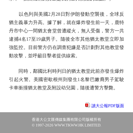
以色列與美國2月28日對伊朗發動空襲後，全球反
猶主義暴力升高。據了解，就在爆炸發生前一天，鹿特
丹市中心一間猶太會堂曾遭縱火，無人受傷，警方一共
逮捕4名17至19歲男子。隨後全市其他猶太教堂立即加
強監控。目前警方仍在調查犯嫌是否計劃對其他教堂發
動攻擊，並呼籲目擊者提供線索。
同時，鄰國比利時列日的猶太教堂此前亦發生爆炸
引起火警。美國密歇根州則發生1名黎巴嫩裔男子駕駛
卡車衝撞猶太教堂及附設幼兒園，隨後遭警方擊斃。
讀大公報PDF版面
香港大公文匯傳媒集團有限公司版權所有
© 1997-2026 WWW.TKWW.HK LIMITED.