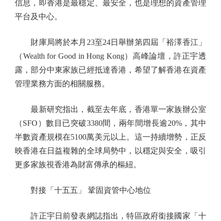
信息，即香港是最穩定、最安全，也是理想的資產管理
平台及中心。
財庫局將於本月23至24日舉辦第四屆「裕澤香江」
（Wealth for Good in Hong Kong）高峰論壇，許正宇透
露，部分中東家族已經抵達香港，希望了解香港在資產
管理業務方面的相關服務。
最新研究指出，截至去年底，香港單一家族辦公室
（SFO）數目已突破3380間，兩年間增長逾20%，其中
半數資產規模在5100萬美元以上。這一持續增勢，正反
映香港在日益複雜的全球局勢中，以穩定與安全，吸引
更多家族視香港為財富傳承的樞紐。
對接「十五五」 鞏固資管中心地位
許正宇日前發表網誌指出，特區政府銜接國家「十