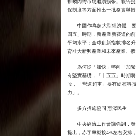
推動內需市場繼續擴張。報告提
保制度等方面推出一批務實舉措
中國作為超大型經濟體，要保
四五」時期，新產業新賽道的前
平均水平；全球創新指數排名升
育壯大新興產業和未來產業、擴
為何從「加快」轉向「加緊」
有堅實基礎，「十五五」時期將
段，「彎道超車」要有硬核科
力」。
多方措施協同 惠澤民生
中央經濟工作會議強調，發揮
提出，赤字率擬按4%左右安排，赤