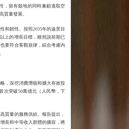
性，留有餘地的同時兼顧進取空
高質量發展。
和韌性。按照2035年的遠景目
%以上的增長目標，雖然說前期已
，也要符合客觀規律，綜合考慮內
。
略，深挖消費潛能和擴大有效投
首次突破50萬億元（人民幣，下
高質量的服務供給。報告提出，
的增長和中等收入群體的擴容，將