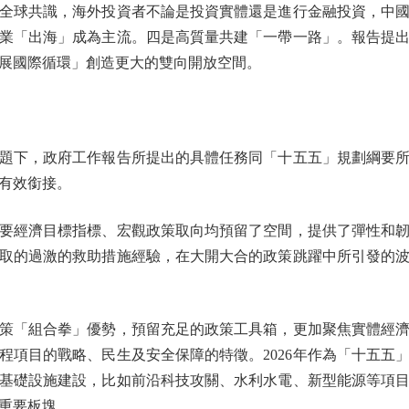
全球共識，海外投資者不論是投資實體還是進行金融投資，中
業「出海」成為主流。四是高質量共建「一帶一路」。報告提
展國際循環」創造更大的雙向開放空間。
下，政府工作報告所提出的具體任務同「十五五」規劃綱要所
有效銜接。
經濟目標指標、宏觀政策取向均預留了空間，提供了彈性和韌
取的過激的救助措施經驗，在大開大合的政策跳躍中所引發的
「組合拳」優勢，預留充足的政策工具箱，更加聚焦實體經濟
程項目的戰略、民生及安全保障的特徵。2026年作為「十五五
基礎設施建設，比如前沿科技攻關、水利水電、新型能源等項
重要板塊。