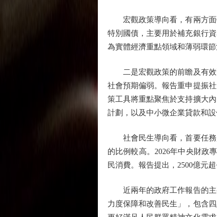
宏觀政策導向看，有兩方面特
特別國債，主要用於補充銀行資
為實體經濟重點領域和薄弱環節
二是宏觀政策的前瞻及有效預
社會預期偏弱。報告重申提振社
策工具將重點聚焦於支持擴大內
計劃，以及中小微企業貸款和設
社會民生導向看，首要任務是
的比例較高。2026年中央財政
民消費。報告提出，2500億
近兩年的政府工作報告的主要側
力度保障和改善民生」，包含四