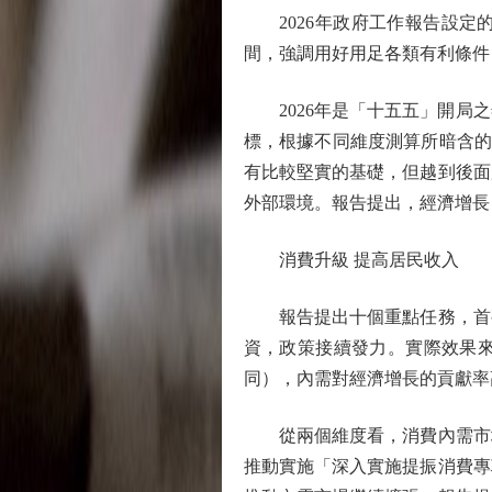
2026年政府工作報告設定
間，強調用好用足各類有利條件
2026年是「十五五」開局之
標，根據不同維度測算所暗含的
有比較堅實的基礎，但越到後面
外部環境。報告提出，經濟增長
消費升級 提高居民收入
報告提出十個重點任務，首要
資，政策接續發力。實際效果來
同），內需對經濟增長的貢獻率高
從兩個維度看，消費內需市場
推動實施「深入實施提振消費專