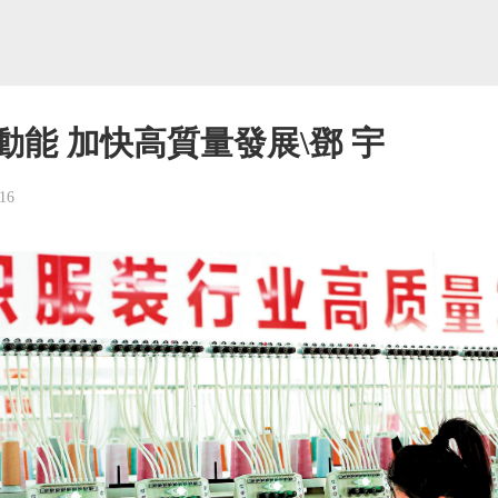
動能 加快高質量發展\鄧 宇
16