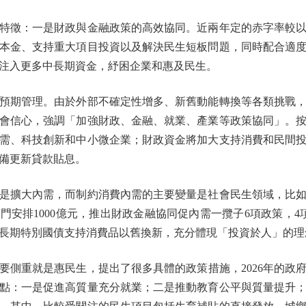
徵：一是財政與金融政策的高效協同。近兩年定的赤字率較以
本金、支持重大項目投資以及解決民生短板問題，同時配合適
注入更多中長期資金，紓困企業和惠及民生。
期管理。由於外部不確定性增多、新舊動能轉換等各類挑戰，
會信心，強調「加強財政、金融、就業、產業等政策協同」。
需、科技創新和中小微企業；財政資金將加大支持消費和民間
備更新貸款貼息。
擴大內需，而制約消費內需的主要變量是社會民生領域，比如
專門安排1000億元，推出財政金融協同促內需一攬子6項政策，
元超長期特別國債支持消費品以舊換新，充分體現「投資於人」的理
重就是惠民生，提出了很多具體的政策措施，2026年的政
點：一是促進高質量充分就業；二是推動教育公平與質量提升