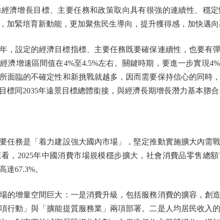
的經濟增長目標、主要任務和政策取向具有很強的連續性、穩定
，加緊培育新動能，更加聚焦民生導向，提升獲得感，加快邁向
年，設定的經濟目標指標、主要任務既要確保連續性，也要有彈性
經濟增速區間值在4%至4.5%左右。關鍵時期，要進一步實現4
所面臨的不確定性和新挑戰就越多，因而需要保持信心的同時
目標同2035年遠景目標總體銜接，與經濟長期增長潛力基本脗合
任務是「着力建設強大國內市場」，堅定推動實施擴大內需戰
看，2025年中國消費市場規模穩步擴大，社會消費品零售總額
達67.3%。
的增量空間巨大：一是消費升級，包括服務消費的擴容，創造
項行動」與「擴能提質服務業」兩項部署。二是人均居民收入