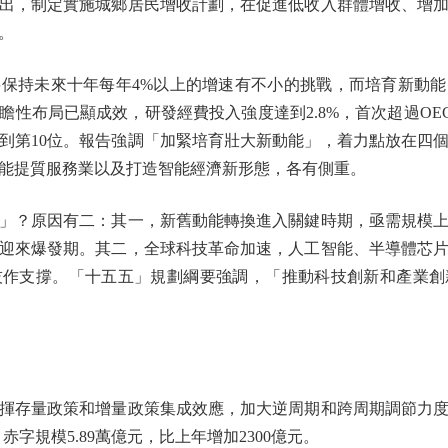
出，制定實施城鄉居民增收計劃，在促進低收入群體增收、增
。
持未來十年每年4%以上的增速有不小的挑戰，而培育新動能
瞻性布局已顯成效，研發經費投入強度達到2.8%，首次超過OE
到第10位。報告強調「加緊培育壯大新動能」，着力點放在四
能提質服務業以及打造智能經濟新形態，各有側重。
？原因有二：其一，新舊動能轉換進入關鍵時期，亟需規模上
迎來爆發期。其二，全球科技革命加速，人工智能、半導體芯
技作支撐。「十五五」規劃綱要強調，「推動科技創新和產業創
存量政策和增量政策集成效應，加大逆周期和跨周期調節力度
字規模5.89萬億元，比上年增加2300億元。