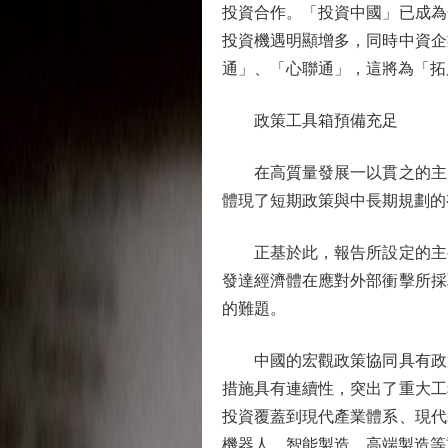
投資合作。「投資中國」已成為
投資機遇明顯增多，同時中資企
通」、「心聯通」，這將為「拓
政策工具箱預備充足
在高質量發展一以貫之的主題
體現了短期政策與中長期規劃的
正基於此，報告所設定的主要
發達經濟體在應對外部衝擊所採
的難題。
中國的宏觀政策協同具有政策
措施具有連續性，突出了重大工
投資覆蓋到現代產業體系、現代
機器人、智能製造、高端製造等