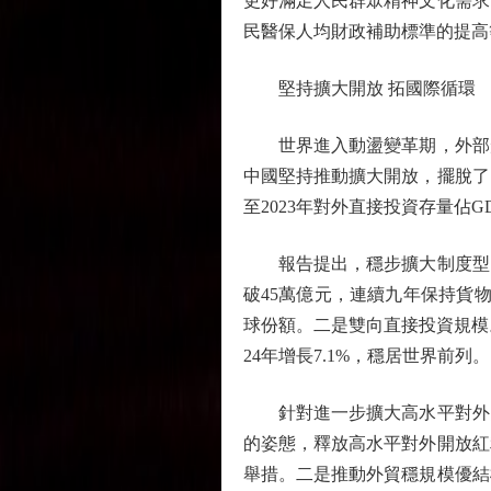
更好滿足人民群眾精神文化需求
民醫保人均財政補助標準的提高
堅持擴大開放 拓國際循環
世界進入動盪變革期，外部形
中國堅持推動擴大開放，擺脫了
至2023年對外直接投資存量佔G
報告提出，穩步擴大制度型開放
破45萬億元，連續九年保持貨
球份額。二是雙向直接投資規模。截
24年增長7.1%，穩居世界前
針對進一步擴大高水平對外開
的姿態，釋放高水平對外開放紅
舉措。二是推動外貿穩規模優結