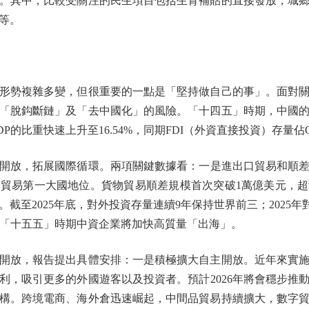
。其中，比較受關注的民生項目包括生育補貼的直接發放，城
等。
勢複雜多變，但很重要的一點是「堅持做自己的事」。面對關
「脫鈎斷鏈」及「去中國化」的風險。「十四五」時期，中國
DP的比重快速上升至16.54%，同期FDI（外資直接投資）存量佔G
，拓展國際循環。兩項關鍵數據看：一是進出口貿易和順差。
物貿易第一大國地位。貨物貿易順差規模首次突破1萬億美元，
至2025年底，對外投資存量連續9年保持世界前三；2025年對外
列。「十五五」時期中資企業將加快高質量「出海」。
放，報告提出具體安排：一是積極擴大自主開放。近年來實施
利，吸引更多的外國遊客以及投資者。預計2026年將會穩步推
構。跨境電商、海外倉迅速崛起，中間品貿易持續擴大，數字