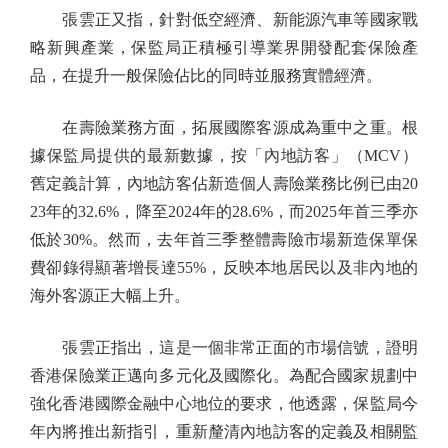
張雲正又指，針對低空經濟、新能源汽車等國家戰
略新興產業，保監局正積極引導業界開發配套保險產
品，在提升一般保險佔比的同時並服務實體經濟。
在壽險業務方面，拓展國際客源成為重中之重。根
據保監局提供的最新數據，按「內地訪客」（MCV）
舊定義計算，內地訪客佔新造個人壽險業務比例已由20
23年的32.6%，降至2024年的28.6%，而2025年首三季亦
低於30%。然而，去年首三季整體壽險市場新造保單保
費卻錄得顯著增長達55%，反映本地居民以及非內地的
海外客源正大幅上升。
張雲正指出，這是一個非常正面的市場信號，證明
香港保險業正邁向多元化及國際化。為配合國家規劃中
強化香港國際金融中心地位的要求，他透露，保監局今
年內將推出新指引，重新釐清內地訪客的定義及相關監