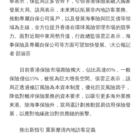
華表示，保監局正多管齊下，引領香港保險業融入國家
發展大局。該局表示，未來將以拓展非內地訪客業務、
推動專屬自保公司落戶，以及發展海事險與巨災債等領
域為主線，全方位提升香港在環球風險管理市場的競爭
力。面對近期中東局勢升溫，行政總監張雲正表示，海
事保險及專屬自保公司等方面可望加快發展。\大公報記
者 邵淑芬
目前香港保險市場壽險獨大，佔比高達85%，一般
保險僅佔15%，被視為巨大增長空間。張雲正表示，該
局正透過修訂風險為本資本制度，優化巨災風險因子，
降低對離岸保險業務的資本要求，以吸引更多海外業務
來港。除海事保險外，當局還計劃推動貿易信用保險發
展，以應對地緣政治對供應鏈的衝擊。
推出新指引 重新釐清內地訪客定義