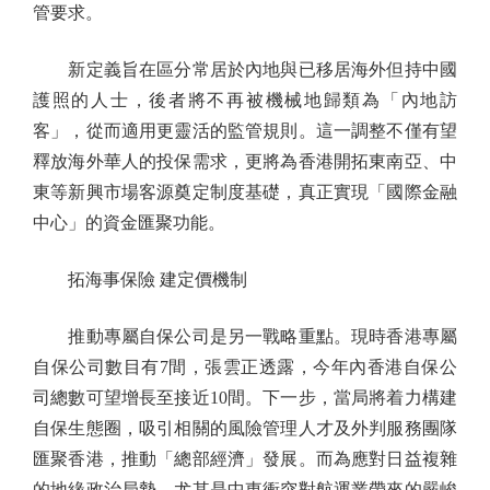
管要求。
新定義旨在區分常居於內地與已移居海外但持中國
護照的人士，後者將不再被機械地歸類為「內地訪
客」，從而適用更靈活的監管規則。這一調整不僅有望
釋放海外華人的投保需求，更將為香港開拓東南亞、中
東等新興市場客源奠定制度基礎，真正實現「國際金融
中心」的資金匯聚功能。
拓海事保險 建定價機制
推動專屬自保公司是另一戰略重點。現時香港專屬
自保公司數目有7間，張雲正透露，今年內香港自保公
司總數可望增長至接近10間。下一步，當局將着力構建
自保生態圈，吸引相關的風險管理人才及外判服務團隊
匯聚香港，推動「總部經濟」發展。而為應對日益複雜
的地緣政治局勢，尤其是中東衝突對航運業帶來的嚴峻