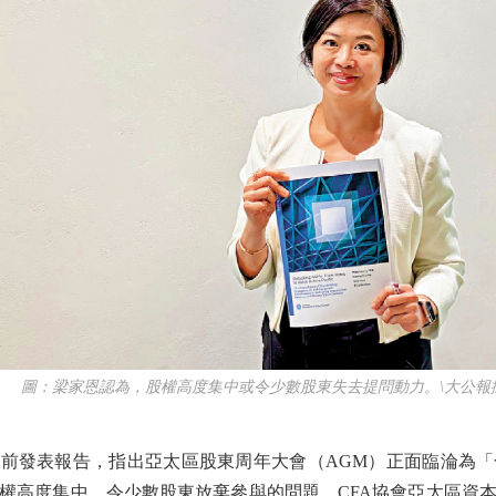
圖：梁家恩認為，股權高度集中或令少數股東失去提問動力。\大公報
前發表報告，指出亞太區股東周年大會（AGM）正面臨淪為「
權高度集中，令少數股東放棄參與的問題，CFA協會亞太區資