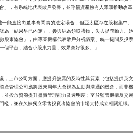
會」，有系統地代表散戶發聲，並呼籲資產擁有人牽頭推動改革
一能直接向董事會問責的法定場合，但亞太區存在股權集中、
認為「結果早已內定」，參與純為領取禮物，失去提問動力。
數股東協會」，由專業機構代表散戶分析議案、統一提問及投
一個平台，結合小股東力量，效果會好很多。」
議，上市公司方面，應提升披露的及時性與質素（包括提供英文
資產管理公司應將股東周年大會視為互動與溝通的機會，而非
，並投放資源提升盡責管理能力及透明度；至於監管機構及交
門檻，並在欠缺獨立零售投資者協會的市場支持成立相關組織。