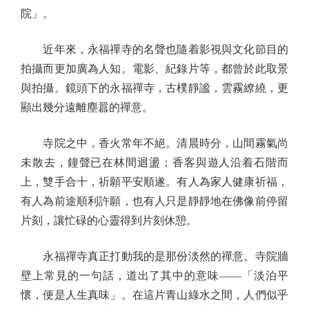
院」。
近年來，永福禪寺的名聲也隨着影視與文化節目的
拍攝而更加廣為人知。電影、紀錄片等，都曾於此取景
與拍攝。鏡頭下的永福禪寺，古樸靜謐，雲霧繚繞，更
顯出幾分遠離塵囂的禪意。
寺院之中，香火常年不絕。清晨時分，山間霧氣尚
未散去，鐘聲已在林間迴盪；香客與遊人沿着石階而
上，雙手合十，祈願平安順遂。有人為家人健康祈福，
有人為前途順利許願，也有人只是靜靜地在佛像前停留
片刻，讓忙碌的心靈得到片刻休憩。
永福禪寺真正打動我的是那份淡然的禪意。寺院牆
壁上常見的一句話，道出了其中的意味——「淡泊平
懷，便是人生真味」。在這片青山綠水之間，人們似乎