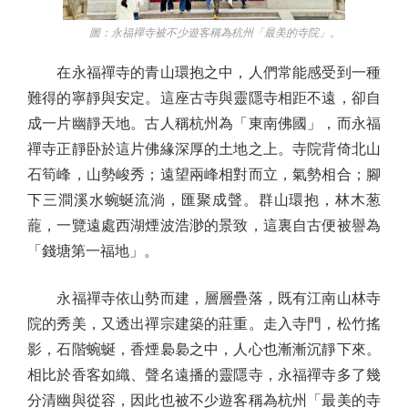
圖：永福禪寺被不少遊客稱為杭州「最美的寺院」。
在永福禪寺的青山環抱之中，人們常能感受到一種
難得的寧靜與安定。這座古寺與靈隱寺相距不遠，卻自
成一片幽靜天地。古人稱杭州為「東南佛國」，而永福
禪寺正靜卧於這片佛緣深厚的土地之上。寺院背倚北山
石筍峰，山勢峻秀；遠望兩峰相對而立，氣勢相合；腳
下三澗溪水蜿蜒流淌，匯聚成聲。群山環抱，林木葱
蘢，一覽遠處西湖煙波浩渺的景致，這裏自古便被譽為
「錢塘第一福地」。
永福禪寺依山勢而建，層層疊落，既有江南山林寺
院的秀美，又透出禪宗建築的莊重。走入寺門，松竹搖
影，石階蜿蜒，香煙裊裊之中，人心也漸漸沉靜下來。
相比於香客如織、聲名遠播的靈隱寺，永福禪寺多了幾
分清幽與從容，因此也被不少遊客稱為杭州「最美的寺