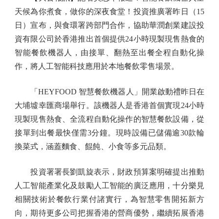
天候為你煮食，做你的深夜食堂！投資推廣署昨日（15
日）宣布，與食環署跨部門合作，協助華潤創業建設投
資有限公司於香港推出首個提供24小時現製現售熱食的
智能餐飲機器人，由接單、翻熱至出餐全程自動化操
作，將人工智能科技應用於本地餐飲零售場景。
「HEYFOOD 智慧餐飲機器人」開業啟動禮昨日在
大埔墟幸匯商場舉行。該機器人是香港首個實現24小時
現製現售熱食、全流程自動化操作的智慧餐飲設備，從
接單到出餐最快僅需3分鐘。現時設備已儲備逾30款輪
換菜式，涵蓋麵食、餛飩、小食等多元品類。
投資署署長劉凱旋表示，財政預算案明確提出推動
人工智能產業化及鼓勵人工智能的廣泛應用，十分樂見
相關技術於餐飲行業付諸實行，為智慧零售開拓新方
向，期待更多公司把握香港的營商優勢，繼續拓展香港