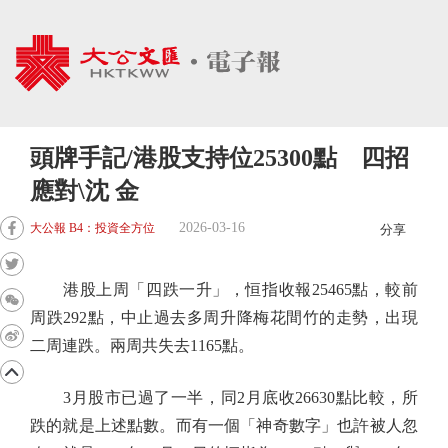
頭牌手記/港股支持位25300點 四招
應對\沈 金
2026-03-16
大公報 B4：投資全方位
分享
港股上周「四跌一升」，恒指收報25465點，較前
周跌292點，中止過去多周升降梅花間竹的走勢，出現
二周連跌。兩周共失去1165點。
3月股市已過了一半，同2月底收26630點比較，所
跌的就是上述點數。而有一個「神奇數字」也許被人忽