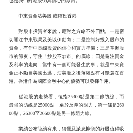
也是我們對港股仍具信心的原因。
中東資金沽美股 或轉投香港
對股市投資者來說，應對之方略不外四點。一是密
切關注中東戰局及美以伊動向；二是控制好投入股市的
資金，有作中長線投資的信心和實力準備；三是掌握股
市的節奏，守住「炒股不炒市」的底線；四是關注資金
及利率的走向，當中有一個可能發生的事，就是中東資
金正不斷自美國出逃，沽美股之後落腳點有可能選在香
港。香港作為國際金融中心的優勢可以發揮作用。
從港股的走勢看，恒指25300點是第二條防線，而
最強的防線是25000點，至於反彈的阻力，第一條是260
00點，26300至26600點是另一條阻力線。
業績公布陸續有來，績優及派息慷慨的好股值得吸