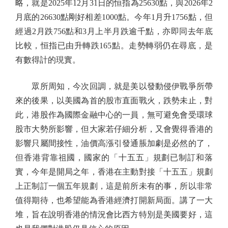
略，就是2025年12月31日的恒指為25630點，與2026年2
月底的26630點剛好相差1000點。今年1月升1756點，但
經過2月跌756點和3月上半月跌逾千點，亦即同去年底
比較，恒指已由升轉跌165點。走勢轉弱仍在尋底，是
有數得計的現實。
眾所周知，今次回調，就是美以發動侵伊戰爭所帶
來的後果，以美國為首的股市直面戰火，跌勢未止，對
此，港股作為國際金融中心的一員，無可避免會受環球
股市大勢所影響，但大家若仔細分析，又會覺得香港的
影響只屬間接性，油價高漲引發通脹加劇是必然的了，
但香港背靠祖國，國家的「十五五」規劃已制訂和落
實，今年是開局之年，香港在主動對接「十五五」規劃
上正制訂一個五年規劃，這是前所未有的事，所以非常
值得期待，也希望能為香港經濟打開新局面。講了一大
堆，旨在說明香港的情況會比西方特別是美國要好，這