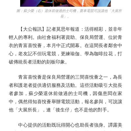
圖：蘇少榮（右）退休前做過的士司機，賽車電競可說讓他「大展所
長」。
【大公報訊】記者莫思年報道：活得精彩，並非年
輕人的專利。由社會福利署資助、保良局營運、位於青
衣的青富喜悅薈，本月中正式開幕。在這間長者鄰舍中
心，老友記不但玩電競，更練瑜伽、學為咖啡拉花，打
破傳統長者活動的刻板印象。
青富喜悅薈是保良局營運的三間喜悅薈之一，為長
者和護老者提供適切服務及活動。這些活動吸引大批長
者參加，蘇少榮退休前做過的士司機，因傷患悶在家
中，偶然得知喜悅薈舉辦電競活動，報名參與，可說讓
他「大展所長」，連「後生仔」也不是他的對手。
中心提供的活動既玩得開心也助長者強身。譚露美