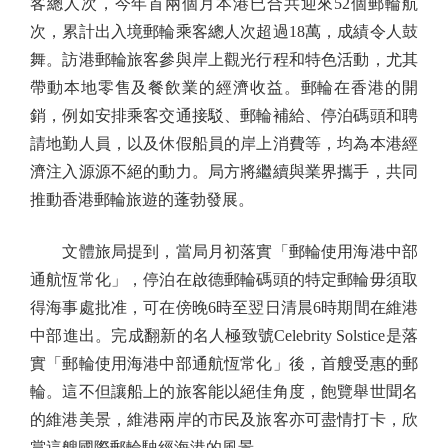
客總人次，今年首兩個月本港已合共迎來52個郵輪航
次，累計出入境郵輪乘客總人次超過18萬，成績令人鼓
舞。訪港郵輪旅客參與岸上觀光行程和特色活動，尤其
帶動本地零售及餐飲業的經濟收益。郵輪在香港的開
銷，例如安排乘客交通接駁、郵輪補給、停泊碼頭和聘
請地勤人員，以及休假船員的岸上消費等，均為本港經
濟注入源源不絕的動力。局方將繼續與業界攜手，共同
推動香港郵輪旅遊的蓬勃發展。
文體旅局提到，當局月初落實「郵輪使用海港中部
通航恆常化」，停泊在啟德郵輪碼頭的特定郵輪毋須取
得海事處批准，可在傍晚6時至翌日清晨6時期間在維港
中部進出。完成翻新的名人極致號Celebrity Solstice是落
實「郵輪使用海港中部通航恆常化」後，首艘受惠的郵
輪。這不但讓船上的旅客能以絕佳角度，飽覽舉世聞名
的維港美景，維港兩岸的市民及旅客亦可盡情打卡，欣
賞這艘國際郵輪駛經海港的風景。