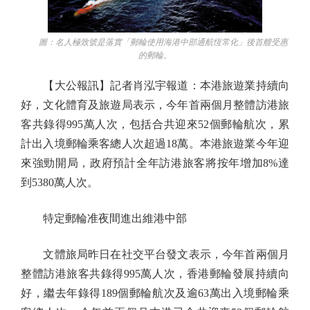
圖：名人極致號是落實「郵輪使用海港中部通航恆常化」後首艘受惠
的郵輪。
【大公報訊】記者肖泓宇報道：本港旅遊業持續向
好，文化體育及旅遊局表示，今年首兩個月整體訪港旅
客共錄得995萬人次，包括合共迎來52個郵輪航次，累
計出入境郵輪乘客總人次超過18萬。本港旅遊業今年迎
來強勁開局，政府預計全年訪港旅客將按年增加8%達
到5380萬人次。
特定郵輪准夜間進出維港中部
文體旅局昨日在社交平台發文表示，今年首兩個月
整體訪港旅客共錄得995萬人次，香港郵輪發展持續向
好，繼去年錄得189個郵輪航次及逾63萬出入境郵輪乘