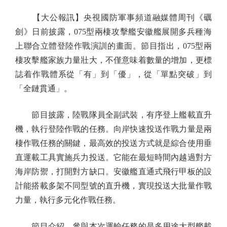
【大公報訊】央視國防軍事頻道融媒體周刊《礪
劍》日前披露，075型兩棲攻擊艦安徽艦展開多兵種海
上聯合立體登陸作戰演訓的畫面。節目指出，075型兩
棲攻擊艦家族力量壯大，不僅意味着數量的增加，更標
誌着作戰體系從「有」到「優」，從「單點突破」到
「全鏈貫通」。
節目披露，陸戰隊員全副武裝，有序登上艦載直升
機，執行登陸作戰的任務。向岸快速投送作戰力量是兩
棲作戰任務的關鍵，最高效的投送方式就是綜合使用垂
直運載工具實施兵力投送。它能在最短時間內越過對方
海岸防禦，打開對方缺口。安徽艦直通式飛行甲板的設
計能搭載多架不同型號的直升機，實現投送大批量作戰
力量，執行多元化作戰任務。
節目介紹，參與本次運輸任務的是多用途大型艦載