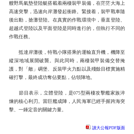
艘野馬氣墊登陸艇搭載着兩棲裝甲裝備，在茫茫大海上
高速突擊，迅速向岸灘發起衝鋒。緊接着，裝甲戰車隨
後出動，搶灘登陸。在真實的作戰環境中，垂直登陸、
超越式登陸以及平面登陸是同時進行的，但執行不同的
作戰任務。
抵達岸灘後，特戰小隊搭乘的運輸直升機，機降至
縱深地域展開破襲。與此同時，兩棲裝甲裝備交替掩
護，對「敵」碉堡、反裝甲火力點以及殘餘目標實施精
確打擊，最終成功奪佔要點，佔領陣地。
節目表示，立體登陸，是075型兩棲攻擊艦家族淬
煉的核心利刃。當巨艦成陣，人民海軍已經手握跨海突
擊、一錘定音的關鍵力量。
讀大公報PDF版面