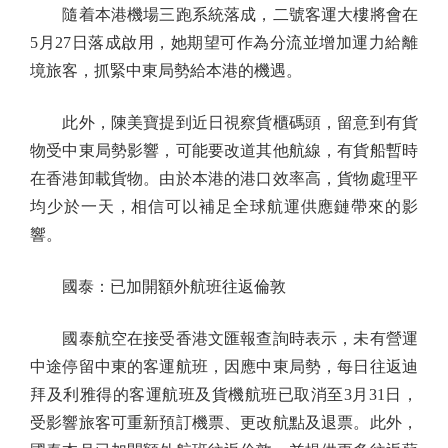
隨着本港機場三跑系統落成，二號客運大樓將會在
5月27日落成啟用，她期望可作為分流並增加運力給離
境旅客，抓緊中東局勢給本港的機遇。
此外，陳美寶提到近日視察貨櫃碼頭，留意到有貨
物受中東局勢影響，可能要改道其他航線，有貨船暫時
在香港卸載貨物。由於本港的港口效率高，貨物處理平
均少於一天，相信可以補足全球航運供應鏈帶來的影
響。
國泰：已加開額外航班往返倫敦
國泰航空在接受香港文匯報查詢時表示，未有營運
中途停留中東的客運航班，因應中東局勢，每日往返迪
拜及利雅得的客運航班及貨機航班已取消至3月31日，
受影響旅客可重新預訂機票、更改航點及退票。此外，