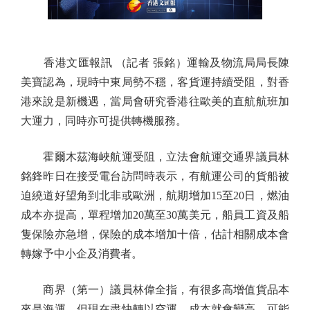
香港文匯報訊 （記者 張銘）運輸及物流局局長陳
美寶認為，現時中東局勢不穩，客貨運持續受阻，對香
港來說是新機遇，當局會研究香港往歐美的直航航班加
大運力，同時亦可提供轉機服務。
霍爾木茲海峽航運受阻，立法會航運交通界議員林
銘鋒昨日在接受電台訪問時表示，有航運公司的貨船被
迫繞道好望角到北非或歐洲，航期增加15至20日，燃油
成本亦提高，單程增加20萬至30萬美元，船員工資及船
隻保險亦急增，保險的成本增加十倍，估計相關成本會
轉嫁予中小企及消費者。
商界（第一）議員林偉全指，有很多高增值貨品本
來是海運，但現在盡快轉以空運，成本就會變高，可能