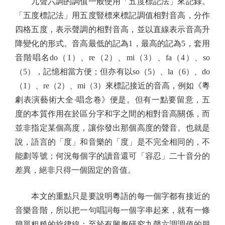
九聲六調的調值一般使用「五度標記法」來記錄。
「五度標記法」用五度豎標來標記調值相對音高，分作
四格五度，表示聲調的相對音高，並以直線表示音高升
降變化的形式。音高最低的記為1，最高的記為5，套用
音階唱名do（1）、re（2）、mi（3）、fa（4）、so
（5），記憶相當方便；但亦有以so（5）、la（6）、do
（1）、re（2）、mi（3）來標記接近的音高，例如《粵
劇表演藝術大全·唱念卷》便是。但有一點要留意，五
度的本質作用在於區分字和字之間的相對音高關係，而
並非指定某個高度，讓你發出那個高度的聲音。也就是
說，語言的「度」和音樂的「度」是不完全相同的，不
能劃等號；何況每個字的讀音還可「容忍」二十音分的
差異，絕非只得一個固定的音值。
本文的重點只是要說明粵語的每一個字都有接近的
音樂音階，所以把一句唱詞每一個字串起來，就有一條
簡單粗糙的旋律線；至於有興趣研究九聲六調調值的朋