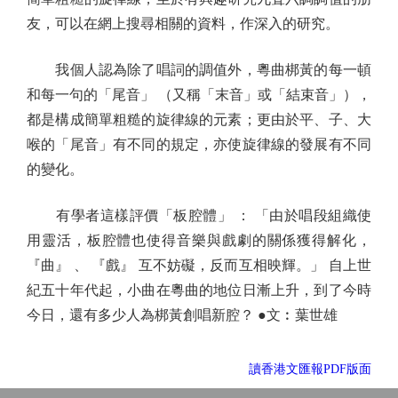
友，可以在網上搜尋相關的資料，作深入的研究。
我個人認為除了唱詞的調值外，粵曲梆黃的每一頓
和每一句的「尾音」 （又稱「末音」或「結束音」），
都是構成簡單粗糙的旋律線的元素；更由於平、子、大
喉的「尾音」有不同的規定，亦使旋律線的發展有不同
的變化。
有學者這樣評價「板腔體」 ： 「由於唱段組織使
用靈活，板腔體也使得音樂與戲劇的關係獲得解化，
『曲』 、 『戲』 互不妨礙，反而互相映輝。」 自上世
紀五十年代起，小曲在粵曲的地位日漸上升，到了今時
今日，還有多少人為梆黃創唱新腔？ ●文︰葉世雄
讀香港文匯報PDF版面