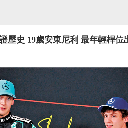
證歷史 19歲安東尼利 最年輕桿位