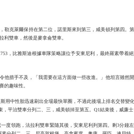
勒克萊爾保持在第二位，諾里斯來到第三，咸美頓列第四。第
拉利雙車，然後是麥拿侖雙車。
53，比雅斯迪根據車隊策略讓位予安東尼利，最終羅素帶着絕對優
他措手不及，「我需要在這方面做一些改進。」他坦言雖然開
賽的趣味性。
斯用中性胎迅速刷出全場最快單圈，不過此後場上排名交替變化
結束，平治雙車分列二、三，咸美頓掉至第五。Q1結束後，威廉
一度領跑，法拉利雙車緊隨其後，安東尼利列第四。剩3分鐘左
萊爾和羅素分列二、三。尼高賀根堡、高拿賓度、奧康、羅臣、連貝