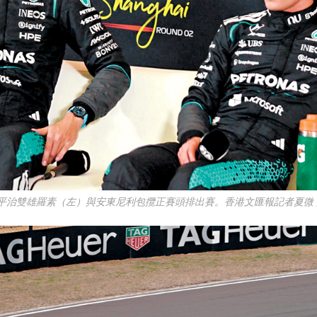
●平治雙雄羅素（左）與安東尼利包攬正賽頭排出賽。香港文匯報記者夏微 