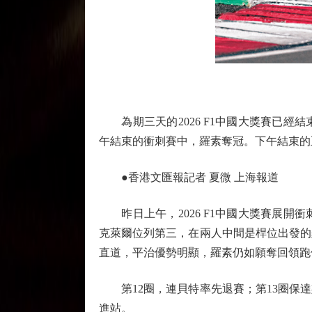
為期三天的2026 F1中國大獎賽已經
午結束的衝刺賽中，羅素奪冠。下午結束的
●香港文匯報記者 夏微 上海報道
昨日上午，2026 F1中國大獎賽展開
克萊爾位列第三，在兩人中間是桿位出發的
直道，平治優勢明顯，羅素仍如願奪回領跑
第12圈，連貝特率先退賽；第13圈保達
進站。