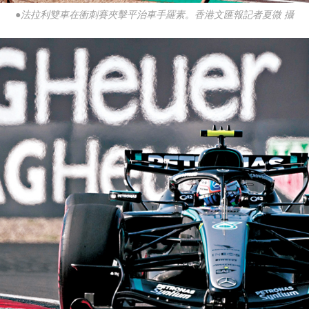
●法拉利雙車在衝刺賽夾擊平治車手羅素。香港文匯報記者夏微 攝