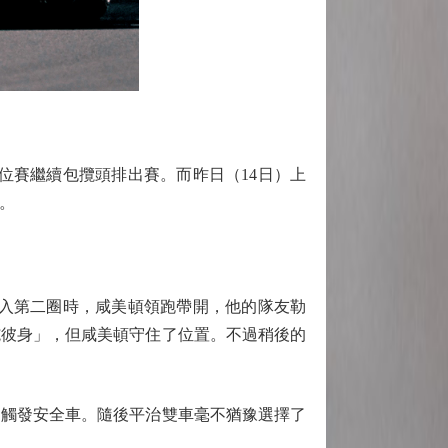
位賽繼續包攬頭排出賽。而昨日（14日）上
。
進入第二圈時，咸美頓領跑帶開，他的隊友勒
施彼身」，但咸美頓守住了位置。不過稍後的
，觸發安全車。隨後平治雙車毫不猶豫選擇了