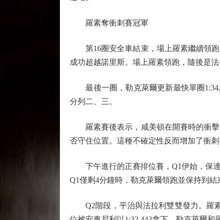
羅素奪衝刺賽冠軍
第16圈安全車結束，場上羅素繼續領跑，
成功超越諾里斯。場上羅素領跑，隨後是法
最後一圈，勒克萊爾更新最快單圈1:34.7
分列二、三。
羅素賽後表示，咸美頓在開賽時的衝擊令
否守住位置。這種不確定性反而增加了衝刺
下午進行的正賽排位賽，Q1伊始，保達
Q1僅剩4分鐘時，勒克萊爾領跑並保持到
Q2階段，平治與法拉利雙雙發力。羅素
位被安東尼利以1:32.443拿下。勒克