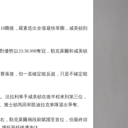
18圈後，羅素造出全場最快單圈，咸美頓則
勢以33:38.998奪冠，勒克萊爾和咸美頓
賽落後，但一直確定能反超，只是不確定能
。法拉利車手咸美頓在後半程來到第三位，
士、雅士頓馬田和凱迪拉克車隊退出爭奪。
右，勒克萊爾兩段刷紫躍至首位，但最終頭
特、博托萊托慘遭淘汰。