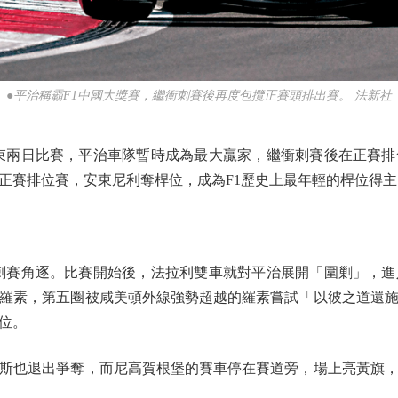
●平治稱霸F1中國大獎賽，繼衝刺賽後再度包攬正賽頭排出賽。 法新社
結束兩日比賽，平治車隊暫時成為最大贏家，繼衝刺賽後在正賽排
正賽排位賽，安東尼利奪桿位，成為F1歷史上最年輕的桿位得主
衝刺賽角逐。比賽開始後，法拉利雙車就對平治展開「圍剿」，
羅素，第五圈被咸美頓外線強勢超越的羅素嘗試「以彼之道還
位。
斯也退出爭奪，而尼高賀根堡的賽車停在賽道旁，場上亮黃旗