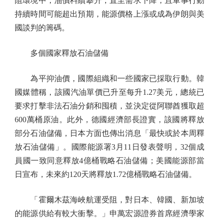
阻環境中，油價料續攀升，直至需求下降，且軍事行動
持續時間可能超出預期，能源價格上漲或成為伊朗與美
國談判的籌碼。
多個國家釋放石油儲備
為平抑油價，國際組織和一些國家已採取行動。韓
國媒體稱，該國汽油單價已升至每升1.27美元，總統已
要求打擊非法石油分銷和囤積，並決定從阿聯酋獲取超
600萬桶原油。此外，德國經濟部長證實，該國將釋放
部分石油儲備，日本方面也傳出消息「最快或於本周釋
放石油儲備」。國際能源署3月11日發表聲明，32個成
員國一致同意釋放4億桶戰略石油儲備；美國能源部當
日宣布，未來約120天將釋放1.72億桶戰略石油儲備。
「霍爾木茲海峽航運受阻，對日本、韓國、新加坡
的能源供給有較大衝擊。」申萬宏源證券首席經濟學家