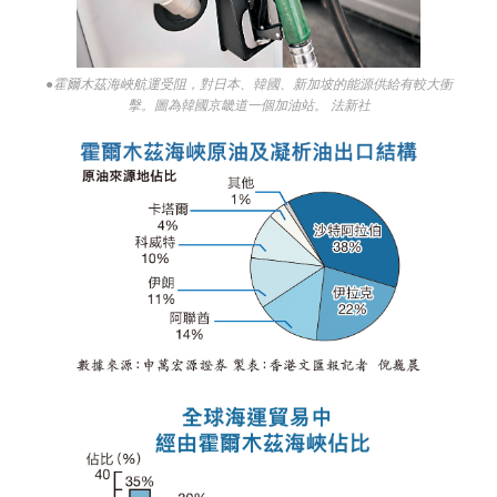
●霍爾木茲海峽航運受阻，對日本、韓國、新加坡的能源供給有較大衝
擊。圖為韓國京畿道一個加油站。 法新社