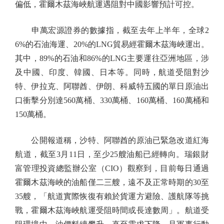
偏低，霍爾木茲海峽航運遇阻對中國影響預計可控。
申萬宏源證券的數據指，截至去年上半年，全球2
6%的石油海運、20%的LNG貿易經霍爾木茲海峽運出。
其中，89%的石油和86%的LNG主要運往亞洲地區，涉
及中國、印度、韓國、日本等。同時，航道受阻對沙
特、伊拉克、阿聯酋、伊朗、科威特五國的單日原油出
口衝擊分別達560萬桶、330萬桶、160萬桶、160萬桶和
150萬桶。
公開報道稱，沙特、阿聯酋的原油已緊急改道紅海
航道，截至3月11日，至少25艘油船已經轉向。瑞銀財
富管理投資總監辦公室（CIO）觀察到，目前每日通過
霍爾木茲海峽的油船僅二三艘，遠不及正常時期的30至
35艘，「航道實際恢復有賴於貨運方避險、護航隊等挑
戰，霍爾木茲海峽航運受阻時間或長達數周」。航道受