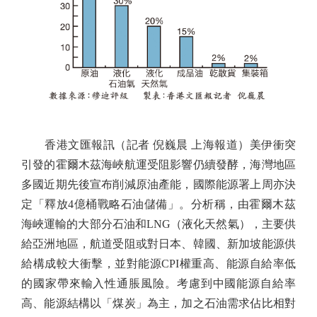
香港文匯報訊（記者 倪巍晨 上海報道）美伊衝突
引發的霍爾木茲海峽航運受阻影響仍續發酵，海灣地區
多國近期先後宣布削減原油產能，國際能源署上周亦決
定「釋放4億桶戰略石油儲備」。分析稱，由霍爾木茲
海峽運輸的大部分石油和LNG（液化天然氣），主要供
給亞洲地區，航道受阻或對日本、韓國、新加坡能源供
給構成較大衝擊，並對能源CPI權重高、能源自給率低
的國家帶來輸入性通脹風險。考慮到中國能源自給率
高、能源結構以「煤炭」為主，加之石油需求佔比相對