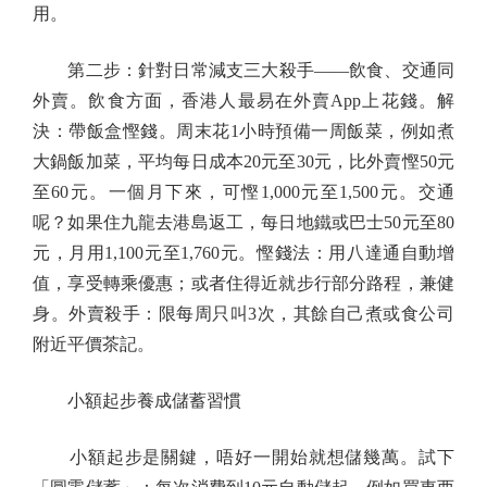
用。
第二步：針對日常減支三大殺手——飲食、交通同
外賣。飲食方面，香港人最易在外賣App上花錢。解
決：帶飯盒慳錢。周末花1小時預備一周飯菜，例如煮
大鍋飯加菜，平均每日成本20元至30元，比外賣慳50元
至60元。一個月下來，可慳1,000元至1,500元。交通
呢？如果住九龍去港島返工，每日地鐵或巴士50元至80
元，月用1,100元至1,760元。慳錢法：用八達通自動增
值，享受轉乘優惠；或者住得近就步行部分路程，兼健
身。外賣殺手：限每周只叫3次，其餘自己煮或食公司
附近平價茶記。
小額起步養成儲蓄習慣
小額起步是關鍵，唔好一開始就想儲幾萬。試下