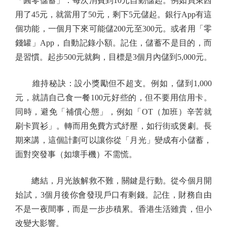
「圓零儲蓄」：每次消費到10元自動儲起。例如買東西
用了45元，就當用了50元，剩下5元儲起。銀行App有這
個功能，一個月下來可能儲200元至300元。或者用「零
錢罐」App，自動記錄小額。記住，儲蓄不是目的，而
是習慣。起步500元就夠，目標是3個月內儲到5,000元。
維持秘訣：設小獎勵但不超支。例如，儲到1,000
元，就請自己食一餐100元好些的，但不要用信用卡。
同時，避免「補償心態」，例如「OT（加班）辛苦就
刷卡買衫」。轉而用免費方式紓壓，如行街或煲劇。長
期來講，這個計劃可以讓你從「月光」變成有小儲蓄，
面對突發事（如壞手機）不需慌。
總結，月光族解救不難，關鍵是行動。從今個月開
始試，3個月後你會發現戶口有剩錢。記住，財務自由
不是一夜間事，而是一步步積累。香港生活雖貴，但小
改變大影響。