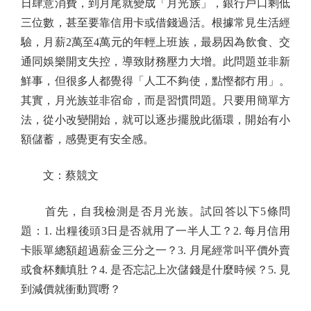
日肆意消費，到月尾就變成「月光族」，銀行戶口剩低
三位數，甚至要靠信用卡或借錢過活。根據常見生活經
驗，月薪2萬至4萬元的年輕上班族，最易因為飲食、交
通同娛樂開支失控，導致財務壓力大增。此問題並非新
鮮事，但很多人都覺得「人工不夠使，點慳都冇用」。
其實，月光族並非宿命，而是習慣問題。只要用簡單方
法，從小改變開始，就可以逐步擺脫此循環，開始有小
額儲蓄，感覺更有安全感。
文：蔡競文
首先，自我檢測是否月光族。試回答以下5條問
題：1. 出糧後頭3日是否就用了一半人工？2. 每月信用
卡賬單總額超過薪金三分之一？3. 月尾經常叫平價外賣
或食杯麵填肚？4. 是否忘記上次儲錢是什麼時候？5. 見
到減價就衝動買嘢？