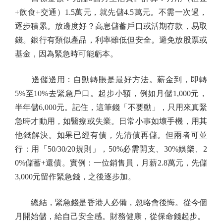
+飲食+交通）1.5萬元，就先儲4.5萬元。不需一次過，
逐步積累。放邊度好？高息儲蓄戶口或活期存款，易取
錢。銀行有類似產品，利率雖低但安全。避免放股票或
基金，因為緊急時可能虧本。
邊儲邊用：自動轉賬是最好方法。薪金到，即轉
5%至10%去緊急戶口。起步小額，例如月儲1,000元，
半年儲6,000元。記住，這筆錢「不要動」，只用來真緊
急時才動用，如醫療或失業。日常小事如壞手機，用其
他錢解決。如果已經有債，先清債再儲。但兩者可並
行：用「50/30/20規則」，50%必需開支、30%娛樂、2
0%儲蓄+還債。實例：一位銷售員，月薪2.8萬元，先儲
3,000元留作緊急錢，之後逐步加。
總結，緊急錢是香港人必備，忽略會後悔。從今個
月開始儲，給自己安全感。財務健康，從保命錢起步。