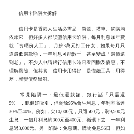
信用卡陷阱大拆解
信用卡是香港人生活必需品，買餸、搭車、網購均
依賴它，但好多人都誤墮信用卡陷阱，每月利息加年費
就「食晒份人工」。月薪3萬元打工仔女，如果每月只
還最低還款額，一年利息可能數千，甚至變成「還債還
到老」。不少人申請銀行信用卡時只看回贈及優惠，不
理解風險。但其實，信用卡用得好，是慳錢工具；用得
差，就變債務黑洞。
常見陷阱一：最低還款額。銀行話「只需還
5%」，聽似好吸引，但剩餘95%會生利息，年利率高達
30%至40%。例如，欠10,000元，只還500元，剩9,500元
生息，一個月利息約300元至400元。循環下去，一年利
息過3,000元。另一陷阱：免息期。購物免息56日，但如