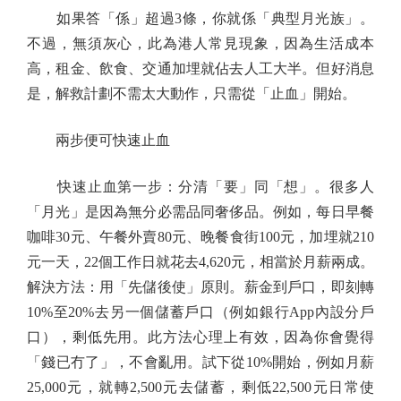
如果答「係」超過3條，你就係「典型月光族」。
不過，無須灰心，此為港人常見現象，因為生活成本
高，租金、飲食、交通加埋就佔去人工大半。但好消息
是，解救計劃不需太大動作，只需從「止血」開始。
兩步便可快速止血
快速止血第一步：分清「要」同「想」。很多人
「月光」是因為無分必需品同奢侈品。例如，每日早餐
咖啡30元、午餐外賣80元、晚餐食街100元，加埋就210
元一天，22個工作日就花去4,620元，相當於月薪兩成。
解決方法：用「先儲後使」原則。薪金到戶口，即刻轉
10%至20%去另一個儲蓄戶口（例如銀行App內設分戶
口），剩低先用。此方法心理上有效，因為你會覺得
「錢已冇了」，不會亂用。試下從10%開始，例如月薪
25,000元，就轉2,500元去儲蓄，剩低22,500元日常使