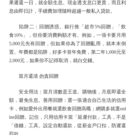
果遲還一日，就全額生息。現金透支息口更貴，而且利
息由即日計，手續費加埋隨時超越一般私人貸款。
陷阱二：回贈誘惑。銀行推「超市5%回贈」「飲
食10%」，但你要消費夠額才有。例如，一張卡要月用
5,000元先有回贈，但如果你為了回贈亂用，就本末倒
置。年費都是陷阱，好多卡首年免費，第二年1,000元至
2,000元，如果你不記得取消，就白交錢。
當月還清 勿貪回贈
安全用法：當月清數是王道。購物後，月底即還全
額，避免生息。善用回贈：選一張適合自己生活的信用
卡，例如愛外出用餐就選飲食回贈高嘅；網購多就選onl
ine回贈。記住，只用信用卡當「延遲付款」工具，不是
「借錢」工具。設定自動還款，從薪金戶口扣，防遲還
罰款。