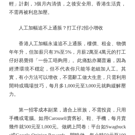
輕」計劃，3個月內清債，之後安全用。香港生活貴，
不需再被利息加壓。
人工加幅追不上通脹？打工仔2招小增收
香港人工加幅永遠追不上通脹，樓價、租金、物價
年年升，但加薪只有3%至5%，月薪2萬至4萬元的打工
仔好易覺得「一份工唔夠用」。此痛點亦屬普遍，因為
經濟環境不穩定，但不代表你只能等老細加人工。其
實，有小方法可以增收，不需辭工做大生意，只需利用
閒時或職場技巧，每月多1,000元至3,000元就夠緩解壓
力。
第一招零成本副業，適合上班族，不需投資，只用
手機或電腦。如用Carousell賣舊衫、鞋、手機，每月賣
幾件就500元至1,000元。做網上問卷：平台如Swagbuck