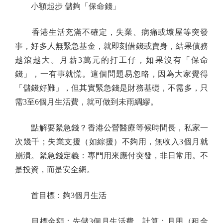
小額起步 儲夠「保命錢」
香港生活充滿不確定，失業、病痛或壞屋等突發
事，好多人無緊急基金，就即刻借錢或賣身，結果債務
越滾越大。月薪3萬元的打工仔，如果沒有「保命
錢」，一有事就慌。這個問題易忽略，因為大家覺得
「儲錢好難」，但其實緊急錢是財務基礎，不需多，只
需3至6個月生活費，就可做到未雨綢繆。
點解要緊急錢？香港公營醫療等候時間長，私家一
次幾千；失業支援（如綜援）不夠用，無收入3個月就
崩潰。緊急錢定義：專門用來應付突發，非日常用。不
是投資，而是安全網。
首目標：夠3個月生活
目標金額：先儲3個月生活費。計算：月用（租金