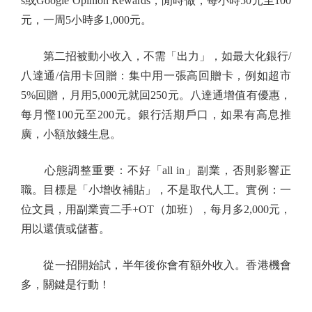
s或Google Opinion Rewards，閒時做，每小時50元至100
元，一周5小時多1,000元。
第二招被動小收入，不需「出力」，如最大化銀行/
八達通/信用卡回贈：集中用一張高回贈卡，例如超市
5%回贈，月用5,000元就回250元。八達通增值有優惠，
每月慳100元至200元。銀行活期戶口，如果有高息推
廣，小額放錢生息。
心態調整重要：不好「all in」副業，否則影響正
職。目標是「小增收補貼」，不是取代人工。實例：一
位文員，用副業賣二手+OT（加班），每月多2,000元，
用以還債或儲蓄。
從一招開始試，半年後你會有額外收入。香港機會
多，關鍵是行動！