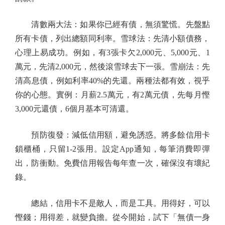
清數兩大法：如果你已經有債，無須驚慌。先盤點
所有卡債，列出總額同利率。雪球法：先清小額債務，
心理上易成功。例如，有3張卡欠2,000元、5,000元、1
萬元，先清2,000元，然後滾雪球去下一張。雪崩法：先
清高息債，例如利率40%的先還。兩種法都有效，視乎
你的心態。實例：月薪2.5萬元，有2萬元債，先每月慳
3,000元還債，6個月基本可清還。
預防復發：減低信用額，避免誘惑。將多餘信用卡
鎖櫃桶，只留1-2張用。設定App通知，每筆消費即彈
出，防衝動。免費信用報告每年查一次，確保沒有壞紀
錄。
總結，信用卡不是敵人，而是工具。用得好，可以
慳錢；用得差，就變負擔。從今開始，試下「無債一身