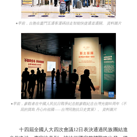
●早前，台胞在廈門五通客運碼頭走智能快捷通道通關。 資料圖片
●早前，參觀者在中國人民抗日戰爭紀念館參觀紀念台灣光復80周年《不
屈的寶島 丹心向祖國——台灣同胞抗日史實展》。 資料圖片
十四屆全國人大四次會議12日表決通過民族團結進