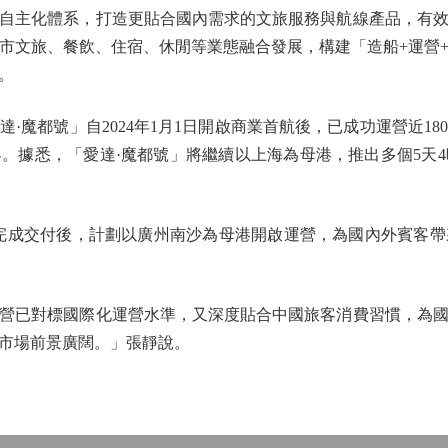
自主化體系，打造更貼合國內需求的文旅服務與航線產品，有
市文旅、餐飲、住宿、休閒等業態融合發展，構建「造船+運營
。
都號」自2024年1月1日開啟商業首航後，已成功運營近18
。據悉，「愛達·魔都號」將繼續以上海為母港，推出多個5天4
成交付後，計劃以廣州南沙為母港開啟運營，為國內外賓客帶
已對標國際化運營水準，又深度貼合中國旅客消費習慣，為國
市場前景廣闊。」張靜說。