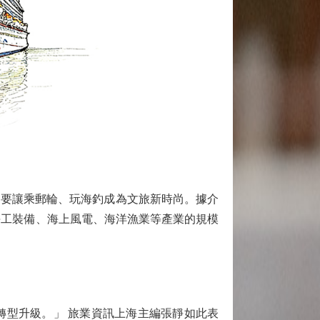
要讓乘郵輪、玩海釣成為文旅新時尚。據介
和海工裝備、海上風電、海洋漁業等產業的規模
型升級。」 旅業資訊上海主編張靜如此表