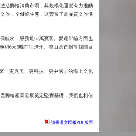
效激活郵輪消費市場，其規模化運營有力推動
+文旅」全鏈條生態，既豐富了高品質文旅供
0個航次，服務近67萬賓客。愛達郵輪方面也
晚和6天5晚前往濟州、釜山及首爾等韓國目
來「更秀美、更科技、更中國」的海上文化
產郵輪產業發展奠定堅實基礎，我們也相信
讀香港文匯報PDF版面