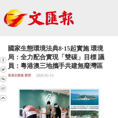
國家生態環境法典8·15起實施 環境
局：全力配合實現「雙碳」目標 議
員：粵港澳三地攜手共建無廢灣區
2026-03-15
香港文匯報 要聞