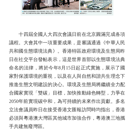
十四屆全國人大四次會議日前在北京圓滿完成各項
議程。大會其中一項重要成果，是審議通過《中華人民
共和國生態環境法典》。香港特區政府環境及生態局昨
日在社交平台發帖表示，這是世界首部以生態環境法典
命名的法律，將於今年8月15日起正式實施，展示了國
家對保護環境的重視，以及在人與自然和諧共生理念下
推進生態文明建設的決心。環境及生態局將繼續全力配
合國家實現「雙碳」目標，加快推動綠色轉型，力爭在
2050年前實現碳中和，為可持續的未來作出貢獻。多名
立法會議員昨日在接受香港文匯報訪問時均指出，香港
必須與粵港澳大灣區其他城市加強合作，粵港澳三地攜
手共建無廢灣區。