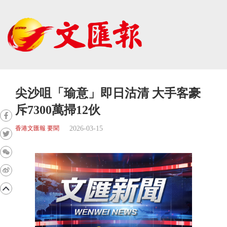
尖沙咀「瑜意」即日沽清 大手客豪
斥7300萬掃12伙
2026-03-15
香港文匯報 要聞