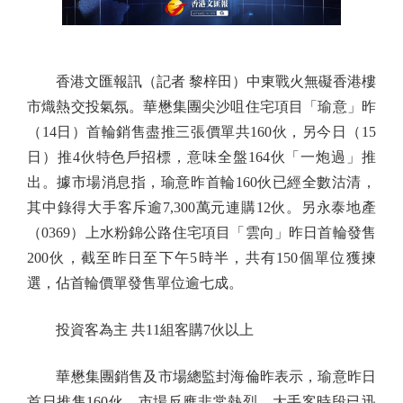
香港文匯報訊（記者 黎梓田）中東戰火無礙香港樓
市熾熱交投氣氛。華懋集團尖沙咀住宅項目「瑜意」昨
（14日）首輪銷售盡推三張價單共160伙，另今日（15
日）推4伙特色戶招標，意味全盤164伙「一炮過」推
出。據市場消息指，瑜意昨首輪160伙已經全數沽清，
其中錄得大手客斥逾7,300萬元連購12伙。另永泰地產
（0369）上水粉錦公路住宅項目「雲向」昨日首輪發售
200伙，截至昨日至下午5時半，共有150個單位獲揀
選，佔首輪價單發售單位逾七成。
投資客為主 共11組客購7伙以上
華懋集團銷售及市場總監封海倫昨表示，瑜意昨日
首日推售160伙，市場反應非常熱烈，大手客時段已迅