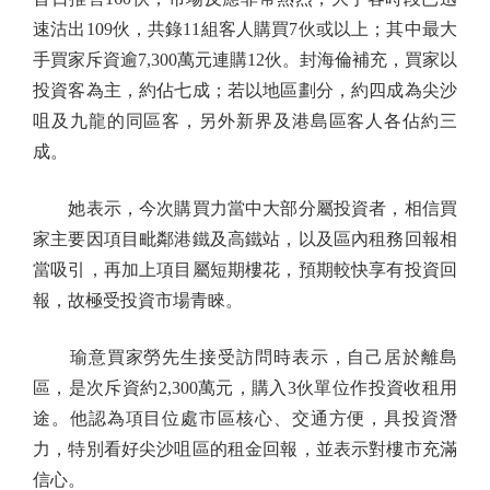
速沽出109伙，共錄11組客人購買7伙或以上；其中最大
手買家斥資逾7,300萬元連購12伙。封海倫補充，買家以
投資客為主，約佔七成；若以地區劃分，約四成為尖沙
咀及九龍的同區客，另外新界及港島區客人各佔約三
成。
她表示，今次購買力當中大部分屬投資者，相信買
家主要因項目毗鄰港鐵及高鐵站，以及區內租務回報相
當吸引，再加上項目屬短期樓花，預期較快享有投資回
報，故極受投資市場青睞。
瑜意買家勞先生接受訪問時表示，自己居於離島
區，是次斥資約2,300萬元，購入3伙單位作投資收租用
途。他認為項目位處市區核心、交通方便，具投資潛
力，特別看好尖沙咀區的租金回報，並表示對樓市充滿
信心。