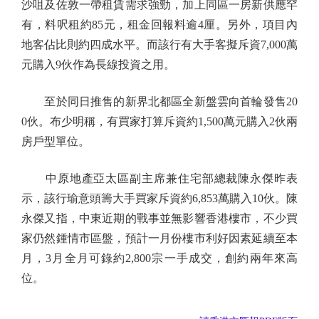
沙咀及佐敦一帶租賃需求強勁，加上同區一房新供應罕
有，料呎租約85元，租金回報料逾4厘。另外，項目內
地客佔比則約四成水平。而該行有大手客擬斥資7,000萬
元購入9伙作為長線投資之用。
至於同日推售的新界北都區全新盤雲向首輪發售20
0伙。布少明稱，有買家打算斥資約1,500萬元購入2伙兩
房戶型單位。
中原地產亞太區副主席兼住宅部總裁陳永傑昨表
示，該行瑜意頭籌大手買家斥資約6,853萬購入10伙。陳
永傑又指，中東近期的戰事並無影響香港樓市，不少買
家仍然鍾情市區盤，預計一月份樓市利好因素延續至本
月，3月全月可錄約2,800宗一手成交，創約兩年來高
位。