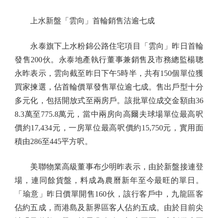
上水新盤「雲向」首輪銷售沽逾七成
永泰旗下上水粉錦公路住宅項目「雲向」昨日首輪
發售200伙。永泰地產執行董事兼銷售及市務總監楊聰
永昨表示，雲向截至昨日下午5時半，共有150個單位獲
買家揀選，佔首輪價單發售單位逾七成。售出戶型十分
多元化，包括開放式至兩房戶。該批單位成交金額由36
8.3萬至775.8萬元，當中兩房向高爾夫球場單位最高呎
價約17,434元，一房單位最高呎價約15,750元，實用面
積由286至445平方呎。
美聯物業高級董事布少明昨表示，由於新盤接連登
場，連同餘貨盤，料成為農曆新年至今最旺的單日。
「瑜意」昨日價單開售160伙，該行客戶中，九龍區客
佔約五成，而港島及新界區客人佔約五成。由於目前尖