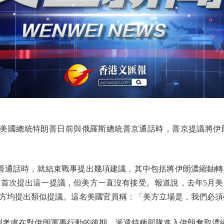
，美國總統特朗普日前與俄羅斯總統普京通話時，普京提議將
通話時，就結束戰事提出幾項建議，其中包括將伊朗濃縮鈾轉
首次提出這一提議，但美方一直沒有接受。報道說，去年5月
方均提出類似提議。這名美國官員稱：「美方立場是，我們必須
列考慮在對伊朗軍事行動的後期，派遣特種部隊進入伊朗奪取濃