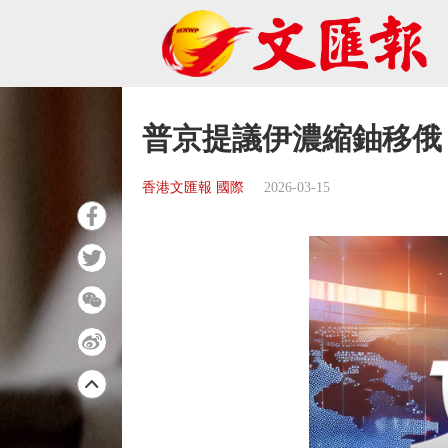
普京提議伊濃縮鈾移俄
香港文匯報 國際
2026-03-15