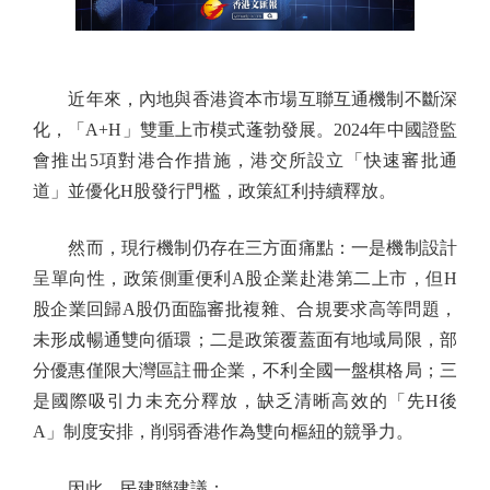
近年來，內地與香港資本市場互聯互通機制不斷深
化，「A+H」雙重上市模式蓬勃發展。2024年中國證監
會推出5項對港合作措施，港交所設立「快速審批通
道」並優化H股發行門檻，政策紅利持續釋放。
然而，現行機制仍存在三方面痛點：一是機制設計
呈單向性，政策側重便利A股企業赴港第二上市，但H
股企業回歸A股仍面臨審批複雜、合規要求高等問題，
未形成暢通雙向循環；二是政策覆蓋面有地域局限，部
分優惠僅限大灣區註冊企業，不利全國一盤棋格局；三
是國際吸引力未充分釋放，缺乏清晰高效的「先H後
A」制度安排，削弱香港作為雙向樞紐的競爭力。
因此，民建聯建議：