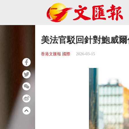
美法官駁回針對鮑威爾
香港文匯報 國際
2026-03-15