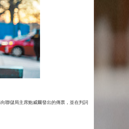
部向聯儲局主席鮑威爾發出的傳票，並在判詞