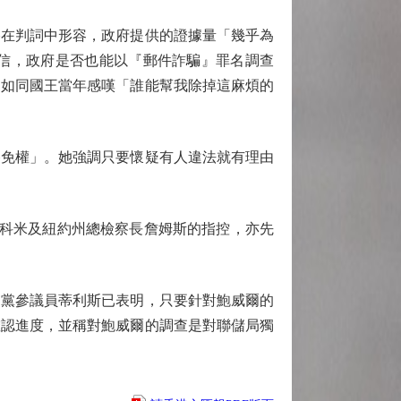
在判詞中形容，政府提供的證據量「幾乎為
信，政府是否也能以『郵件詐騙』罪名調查
，如同國王當年感嘆「誰能幫我除掉這麻煩的
免權」。她強調只要懷疑有人違法就有理由
科米及紐約州總檢察長詹姆斯的指控，亦先
黨參議員蒂利斯已表明，只要針對鮑威爾的
確認進度，並稱對鮑威爾的調查是對聯儲局獨