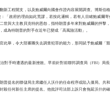
新工程開支，以及鮑威爾向國會作證內容展開調查。博斯伯格
說：「政府的理由如此荒謬，若按此邏輯，若有人目睹鮑威爾寄
二世與大主教貝克特的恩怨，指特朗普多年來對鮑威爾的抨擊
，成為特朗普的對手在近年已變成「高風險活動」。
此舉，令大陪審團失去調查犯罪的能力，形同賦予鮑威爾「豁
對手時遭遇的最新挫敗。早前針對前聯邦調查局（FBI）局長
普提名的聯儲局主席繼任人沃什的任命程序或陷入僵局。共和
封殺任何新任主席的提名。他批評司法部上訴只會拖延沃什的