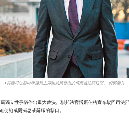
●美國司法部向聯儲局主席鮑威爾發出的傳票被法院駁回。 資料圖片
局獨立性爭議作出重大裁決。聯邦法官博斯伯格宣布駁回司法
迫使鮑威爾減息或辭職的藉口。