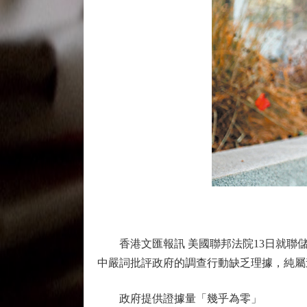
香港文匯報訊 美國聯邦法院13日就聯儲
中嚴詞批評政府的調查行動缺乏理據，純屬
政府提供證據量「幾乎為零」