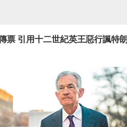
傳票 引用十二世紀英王惡行諷特