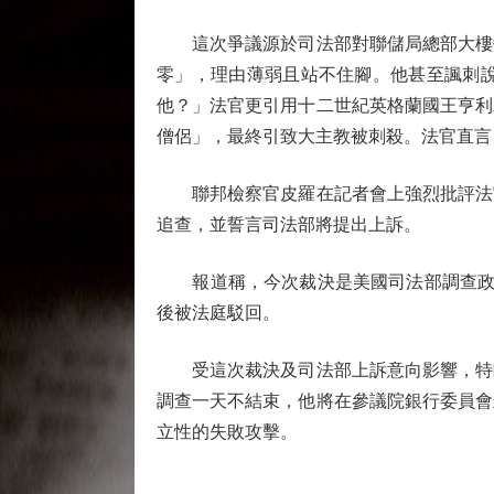
這次爭議源於司法部對聯儲局總部大樓翻
零」，理由薄弱且站不住腳。他甚至諷刺
他？」法官更引用十二世紀英格蘭國王亨利
僧侶」，最終引致大主教被刺殺。法官直言
聯邦檢察官皮羅在記者會上強烈批評法官
追查，並誓言司法部將提出上訴。
報道稱，今次裁決是美國司法部調查政治
後被法庭駁回。
受這次裁決及司法部上訴意向影響，特朗
調查一天不結束，他將在參議院銀行委員會
立性的失敗攻擊。