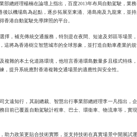
經理楊楠在論壇上指出，百度2013年布局自動駕駛，業務已覆
入香港後以機場島為起點，逐步拓展至東涌、港島南及九龍東，並
得香港自動駕駛先導牌照的平台。
擇，補充傳統交通服務，特別是在夜間、短途及郊區等場景，
，這將為香港樹立智慧城市的全球形象，並打造自動車產業的規
複雜的本土化道路環境，他坦言香港環島數量多且樣式特殊，
練，提升系統應對香港複雜交通場景的適應性與安全性。
文遠知行，其副總裁、智慧出行事業部總經理李一凡指出，企
務目前已覆蓋自動駕駛計程車、巴士、環衞車、物流車等，實現全
助力政策更貼合技術實際，並支持技術在真實場景中開展試運