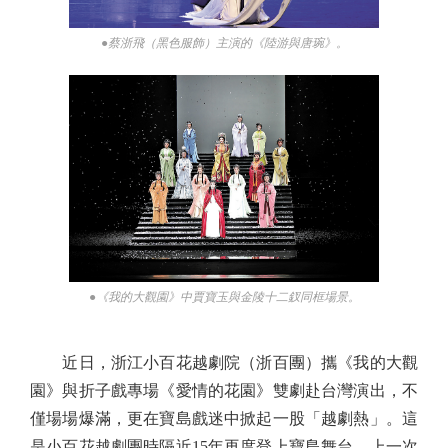
●蔡浙飛（黑色服飾）主演的《陸游與唐琬》。
●《我的大觀園》中賈寶玉與金陵十二釵同框場景。
近日，浙江小百花越劇院（浙百團）攜《我的大觀
園》與折子戲專場《愛情的花園》雙劇赴台灣演出，不
僅場場爆滿，更在寶島戲迷中掀起一股「越劇熱」。這
是小百花越劇團時隔近15年再度登上寶島舞台。上一次