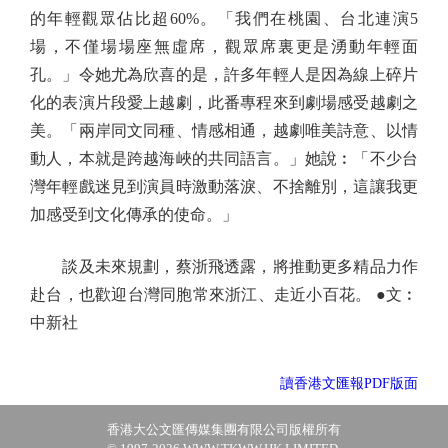
的年輕觀眾佔比超60%。「我們在桃園、台北連演5
場，不僅場場座無虛席，觀眾席裏更是湧動年輕面
孔。」令她尤為欣喜的是，許多年輕人是因為線上碎片
化的表演片段愛上越劇，此番專程來到劇場感受越劇之
美。「兩岸同文同種、情感相通，越劇唯美詩意、以情
動人，本就是跨越海峽的共同語言。」她說︰「不少台
灣年輕戲迷見到演員時激動落淚、不捨離別，這讓我更
加感受到文化傳承的使命。」
談及未來規劃，蔡浙飛透露，將推動更多精品力作
赴台，也歡迎台灣同胞常來浙江、走近小百花。 ●文︰
中新社
讀香港文匯報PDF版面
香港大公文匯傳媒集團有限公司版權所有