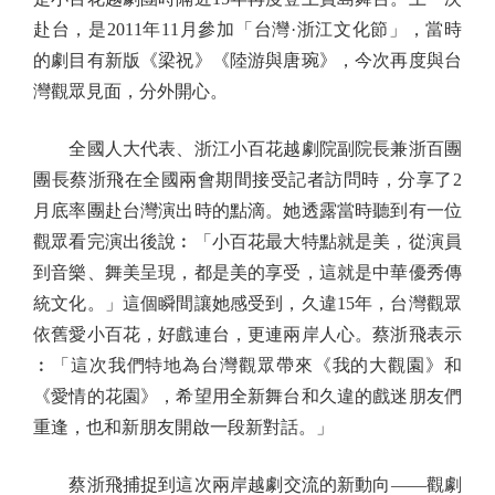
赴台，是2011年11月參加「台灣·浙江文化節」，當時
的劇目有新版《梁祝》《陸游與唐琬》，今次再度與台
灣觀眾見面，分外開心。
全國人大代表、浙江小百花越劇院副院長兼浙百團
團長蔡浙飛在全國兩會期間接受記者訪問時，分享了2
月底率團赴台灣演出時的點滴。她透露當時聽到有一位
觀眾看完演出後說︰「小百花最大特點就是美，從演員
到音樂、舞美呈現，都是美的享受，這就是中華優秀傳
統文化。」這個瞬間讓她感受到，久違15年，台灣觀眾
依舊愛小百花，好戲連台，更連兩岸人心。蔡浙飛表示
︰「這次我們特地為台灣觀眾帶來《我的大觀園》和
《愛情的花園》，希望用全新舞台和久違的戲迷朋友們
重逢，也和新朋友開啟一段新對話。」
蔡浙飛捕捉到這次兩岸越劇交流的新動向——觀劇