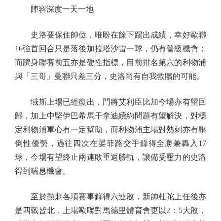
陣容深度一天一地
史洛要保住帥位，唯盼在餘下踢出成績，幸好歐聯
16強首回合只是落後加拉塔沙雷一球，仍有晉級機會；
而躋身聯賽前五亦是硬性指標，目前排名第六的利物浦
與「三哥」曼聯只差三分，史洛尚有自我救贖的可能。
域斯上場已經復出，門將艾利臣比加今場亦有望回
歸，加上中堅伊巴希馬干拿迪續約問題有望解決，對穩
定利物浦軍心有一定幫助，而利物浦主場對熱刺亦有壓
倒性優勢，過往四次在晏菲路交手錄得全勝兼轟入17
球，今場有望終止兩連敗重返勝軌，讓備受壓力的史洛
得到喘息機會。
至於熱刺各項賽事錄得六連敗，新帥杜陀上任後亦
是四戰皆北，上場歐聯對馬德里體育會更以2：5大敗，