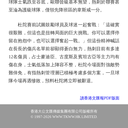
球隊士氣跌至谷底，歐聯晉級基本無望，熱刺於聯賽甚
至淪為護級球隊，僅領先降班區的韋斯咸一分。
杜陀賽前試圖鼓勵球員及球迷一起奮戰：「這確實
很艱難，但這也是扭轉局面的巨大挑戰。你可以選擇停
留在抱怨中，也可以選擇奮起一戰。」但這份精神喊話
在長長的傷兵名單前卻顯得蒼白無力，熱刺目前有多達
12名傷員，占士麥迪臣、古度斯及賓坦古亞等主力均有
傷在身，士氣低落加上陣容不整，杜陀今場面對強敵勢
難倖免，有指熱刺管理層已積極考慮多個方案，一旦球
隊今場再遇慘敗，預料杜陀將立即被辭退。
讀香港文匯報PDF版面
香港大公文匯傳媒集團有限公司版權所有
© 1997-2026 WWW.TKWW.HK LIMITED.