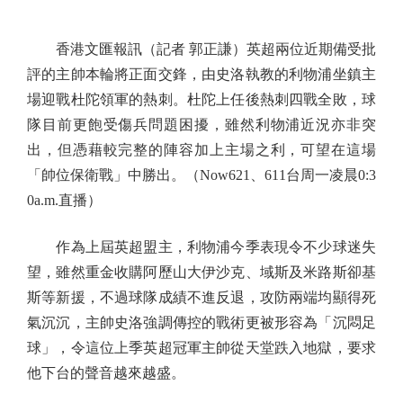
香港文匯報訊（記者 郭正謙）英超兩位近期備受批
評的主帥本輪將正面交鋒，由史洛執教的利物浦坐鎮主
場迎戰杜陀領軍的熱刺。杜陀上任後熱刺四戰全敗，球
隊目前更飽受傷兵問題困擾，雖然利物浦近況亦非突
出，但憑藉較完整的陣容加上主場之利，可望在這場
「帥位保衛戰」中勝出。（Now621、611台周一凌晨0:3
0a.m.直播）
作為上屆英超盟主，利物浦今季表現令不少球迷失
望，雖然重金收購阿歷山大伊沙克、域斯及米路斯卻基
斯等新援，不過球隊成績不進反退，攻防兩端均顯得死
氣沉沉，主帥史洛強調傳控的戰術更被形容為「沉悶足
球」，令這位上季英超冠軍主帥從天堂跌入地獄，要求
他下台的聲音越來越盛。