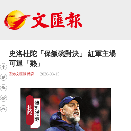
史洛杜陀「保飯碗對決」 紅軍主場
可退「熱」
2026-03-15
香港文匯報 體育