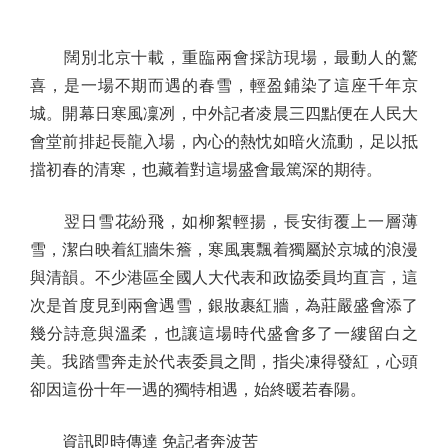
闊別北京十載，重臨兩會採訪現場，最動人的驚
喜，是一場不期而遇的春雪，輕盈鋪染了這座千年京
城。開幕日寒風凜冽，中外記者凌晨三四點便在人民大
會堂前排起長龍入場，內心的熱忱如暗火流動，足以抵
擋初春的清寒，也藏着對這場盛會最篤深的期待。
翌日雪花紛飛，如柳絮輕揚，長安街覆上一層薄
雪，潔白映着紅牆朱簷，寒風裏飄着獨屬於京城的浪漫
與清韻。不少港區全國人大代表和政協委員均直言，這
次是首度見到兩會遇雪，銀妝裹紅牆，為莊嚴盛會添了
幾分詩意與溫柔，也讓這場時代盛會多了一縷留白之
美。我踏雪奔走於代表委員之間，指尖凍得發紅，心頭
卻因這份十年一遇的獨特相遇，始終暖若春陽。
資訊即時傳達 免記者奔波苦