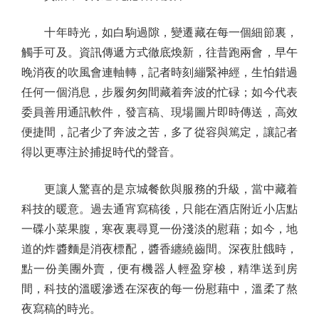
十年時光，如白駒過隙，變遷藏在每一個細節裏，
觸手可及。資訊傳遞方式徹底煥新，往昔跑兩會，早午
晚消夜的吹風會連軸轉，記者時刻繃緊神經，生怕錯過
任何一個消息，步履匆匆間藏着奔波的忙碌；如今代表
委員善用通訊軟件，發言稿、現場圖片即時傳送，高效
便捷間，記者少了奔波之苦，多了從容與篤定，讓記者
得以更專注於捕捉時代的聲音。
更讓人驚喜的是京城餐飲與服務的升級，當中藏着
科技的暖意。過去通宵寫稿後，只能在酒店附近小店點
一碟小菜果腹，寒夜裏尋覓一份淺淡的慰藉；如今，地
道的炸醬麵是消夜標配，醬香纏繞齒間。深夜肚餓時，
點一份美團外賣，便有機器人輕盈穿梭，精準送到房
間，科技的溫暖滲透在深夜的每一份慰藉中，溫柔了熬
夜寫稿的時光。