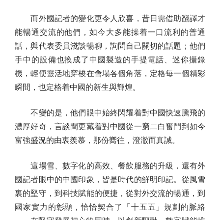
而外國記者的變化更令人欣喜，昔日需借助翻譯才
能暢通交流的他們，如今大多能操着一口流利的普通
話，與代表委員淺談暢聊，詢問自己關切的話題；他們
手中的設備也換成了中國製造的手提電話、迷你攝錄
機，輕便靈活地穿梭在會場各個角落，定格每一個精彩
瞬間，也定格着中國的新生與輝煌。
不變的是，他們眼中始終閃耀着對中國快速騰飛的
濃厚好奇，言談間更藏着對中國從一窮二白奮鬥到如今
富強盛況的由衷羨慕，那份嚮往，澄澈而真誠。
這場雪、數字化的高效、餐飲服務的升級，還有外
國記者眼中的中國印象，皆是時代的鮮明印記。從風雪
裏的堅守，到科技賦能的便捷，從對外交流的暢通，到
國家實力的彰顯，恰恰契合了「十五五」規劃的脈絡