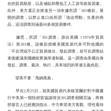
在的貿易順差，以及補貼和壓低工人工資等政策因素。
此外，美方還正在推進另一項依據所謂「301條款」展
開的調查，以禁止進口由所謂「強迫勞動」生產的商
品，這項調查則涵蓋60多個貿易夥伴。
據悉，所謂「301調查」源自美國《1974年貿易
法》第301條。該條款授權美國貿易代表可對他國的
「不合理或不公正貿易做法」發起調查，並可在調查結
束後建議美國總統實施單邊制裁。這一調查由美國自身
發起、調查、裁決、執行，具有強烈的單邊主義色彩。
望美不要「甩鍋推責」
早在2月25日，就美國貿易代表格里爾針對中國履
行中美第一階段經貿協議情況301調查相關言論，商務
部發言人已經應詢指出，中方希望美方客觀、理性看待