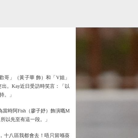
歡哥」（黃子華 飾）和「V姐」
突出。Kay近日受訪時笑言：「以
持。」
時阿Fish（廖子妤）飾演嘅M
，所以先至有這一段。」
，十八區我都會去！唔只留喺葵