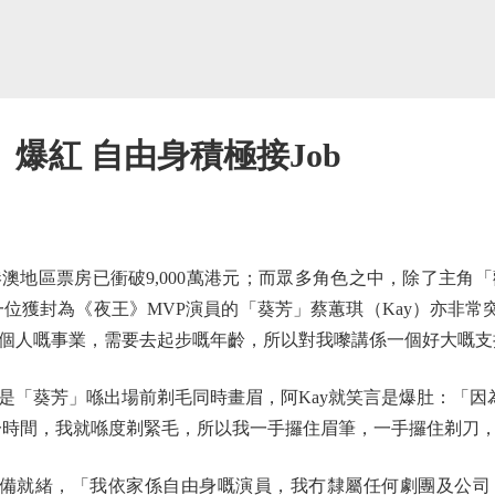
爆紅 自由身積極接Job
區票房已衝破9,000萬港元；而眾多角色之中，除了主角「
位獲封為《夜王》MVP演員的「葵芳」蔡蕙琪（Kay）亦非常
個人嘅事業，需要去起步嘅年齡，所以對我嚟講係一個好大嘅支
葵芳」喺出場前剃毛同時畫眉，阿Kay就笑言是爆肚：「因為當
同一時間，我就喺度剃緊毛，所以我一手攞住眉筆，一手攞住剃刀
備就緒，「我依家係自由身嘅演員，我冇隸屬任何劇團及公司