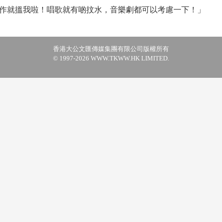
作就搵我啦！唱歌就有啲抆水，音樂劇都可以考慮一下！」
香港大公文匯傳媒集團有限公司版權所有
© 1997-2026 WWW.TKWW.HK LIMITED.