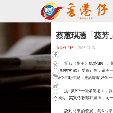
蔡蕙琪憑「葵芳」
香港仔 P16
2026-03-13
電影《夜王》氣勢如虹，港澳地
（鄭秀文 飾）受歡迎外，還有一
我今年嘅年紀，應該啱啱好係一
提到戲中一個爆笑場面，就是「
imi媽，其實係教緊我畫眉，
說到將來的發展，阿Kay準