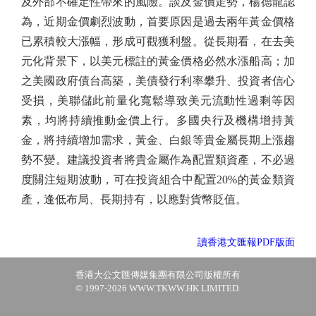
及外部不確定性帶來的風險。談及金價走勢，楊德龍認
為，近期金價劇烈波動，首要原因是過去兩年黃金價格
已累積較大漲幅，形成可觀獲利盤。從長期看，在去美
元化背景下，以美元標註的黃金價格必然水漲船高；加
之美國政府債台高築，美債發行利率攀升、投資者信心
受損，美聯儲此前量化寬鬆導致美元流動性過剩等因
素，均將持續推動金價上行。多國央行及機構增持黃
金，將持續增加需求，黃金、白銀等貴金屬長期上漲趨
勢不變。建議投資者將貴金屬作為配置類資產，不必過
度關注短期波動，可在投資組合中配置20%的黃金類資
產，逢低布局、長期持有，以應對貨幣貶值。
讀香港文匯報PDF版面
香港大公文匯傳媒集團有限公司版權所有
© 1997-2026 WWW.TKWW.HK LIMITED.